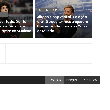
JÜRGEN KLOPP
NIQUE
Jürgen Klopp vem aí? Seleção
entado, Dante
alemã pode ter mudanças em
ira de técnico na
breve após fracasso na Copa
 Bayern de Munique
do Mundo
BLOGGER
DISQUS
FACEBOOK