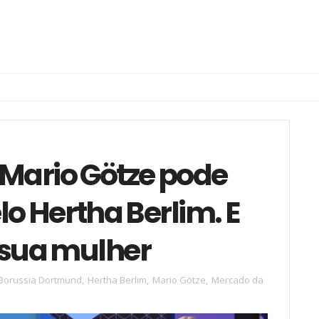
 Mario Götze pode
lo Hertha Berlim. E
 sua mulher
Borussia Dortmund
,
Hertha Berlim
,
Mario Götze
,
Mercado da