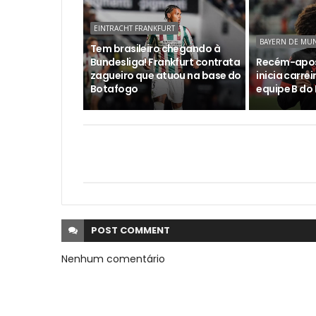
EINTRACHT FRANKFURT
BAYERN DE MU
Tem brasileiro chegando à
Bundesliga! Frankfurt contrata
Recém-apos
zagueiro que atuou na base do
inicia carre
Botafogo
equipe B do
POST
COMMENT
Nenhum comentário