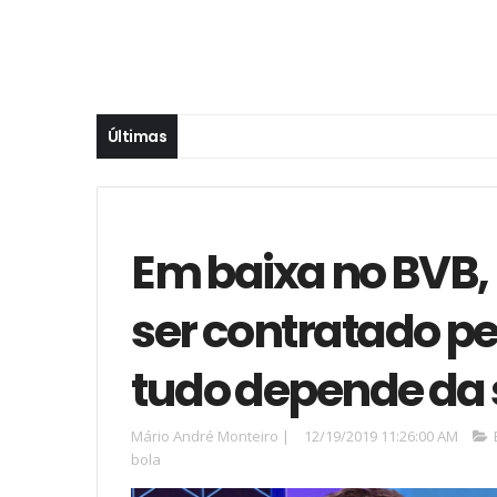
Últimas
Em baixa no BVB,
ser contratado pe
tudo depende da
Mário André Monteiro
|
12/19/2019 11:26:00 AM
bola