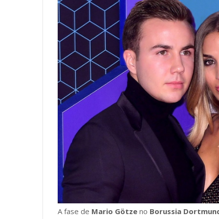
A fase de
Mario Götze
no
Borussia Dortmun