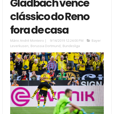
Gladbach vence
clássico do Reno
fora de casa
Mário André Monteiro
|
9/14/2019 12:24:00 PM
Bayer
Leverkusen
,
Borussia Dortmund
,
Bundesliga