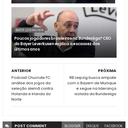
BAYER LEVERKUSEN
Poucos jogadores brasileiros na Bundesliga? CEO
do Bayer Leverkusen explica a escassez dos
últimos anos
ANTERIOR
PRÓXIMA
Podcast Chucrute FC:
RB Leipzig busca empate
análise dos jogos da
com o Bayern de Munique
seleção alemã contra
e segue na liderança
Holanda e Irlanda do
isolada da Bundesliga
Norte
POST
COMMENT
BLOGGER
DISQUS
FACEBOOK