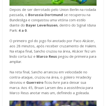
Depois de ser derrotado pelo Union Berlin na rodada
passada, o
Borussia Dortmund
se recuperou na
Bundesliga e conquistou uma vitória com estilo
diante do
Bayer Leverkusen
, dentro do Signal Iduna
Park:
4 a 0
.
O primeiro gol do jogo foi anotado por Paco Alcácer,
aos 28 minutos, após receber cruzamento de Hakimi.
Na etapa final, Sancho cruzou na área, Alcácer fez um
lindo corta-luz e
Marco Reus
pegou de primeira para
ampliar.
Na reta final, Sancho arrancou em velocidade no
contra-ataque, cruzou na área, o goleiro Hradecky
desviou e
Guerreiro
ficou livre para deixar sua
marca. Aos 45, Bruun Larsen deu a assistência para
Marco Reus anotar mais um, definindo a goleada.