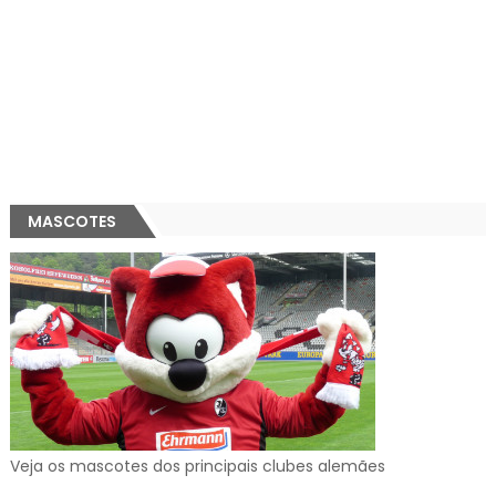
MASCOTES
Veja os mascotes dos principais clubes alemães