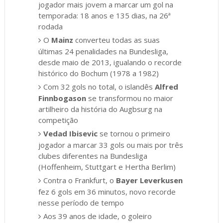
jogador mais jovem a marcar um gol na
temporada: 18 anos e 135 dias, na 26ª
rodada
O
Mainz
converteu todas as suas
últimas 24 penalidades na Bundesliga,
desde maio de 2013, igualando o recorde
histórico do Bochum (1978 a 1982)
Com 32 gols no total, o islandês
Alfred
Finnbogason
se transformou no maior
artilheiro da história do Augbsurg na
competição
Vedad Ibisevic
se tornou o primeiro
jogador a marcar 33 gols ou mais por três
clubes diferentes na Bundesliga
(Hoffenheim, Stuttgart e Hertha Berlim)
Contra o Frankfurt, o
Bayer Leverkusen
fez 6 gols em 36 minutos, novo recorde
nesse período de tempo
Aos 39 anos de idade, o goleiro