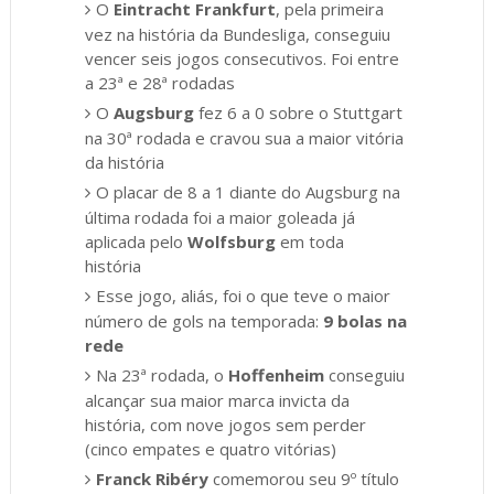
O
Eintracht Frankfurt
, pela primeira
vez na história da Bundesliga, conseguiu
vencer seis jogos consecutivos. Foi entre
a 23ª e 28ª rodadas
O
Augsburg
fez 6 a 0 sobre o Stuttgart
na 30ª rodada e cravou sua a maior vitória
da história
O placar de 8 a 1 diante do Augsburg na
última rodada foi a maior goleada já
aplicada pelo
Wolfsburg
em toda
história
Esse jogo, aliás, foi o que teve o maior
número de gols na temporada:
9 bolas na
rede
Na 23ª rodada, o
Hoffenheim
conseguiu
alcançar sua maior marca invicta da
história, com nove jogos sem perder
(cinco empates e quatro vitórias)
Franck Ribéry
comemorou seu 9º título