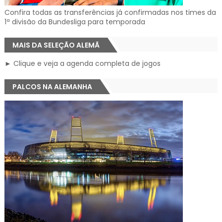
Confira todas as transferências já confirmadas nos times da
1ª divisão da Bundesliga para temporada
MAIS DA SELEÇÃO ALEMÃ
► Clique e veja a agenda completa de jogos
PALCOS NA ALEMANHA