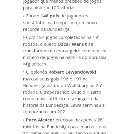
jogador que menos precisou de jogos
para alcançar 100 vitórias
Foram
146 gols
de jogadores
substitutos na temporada, um novo
recorde da Bundesliga
Com 184 jogos completados na 19ª
rodada, o sueco
Oscar Wendt
se
transformou no estrangeiro com o maior
número de jogos na história do Borussia
M'gladbach
O polonês
Robert Lewandowski
marcou seus gols 196 e 197 na
Bundesliga diante do Wolfsburg na 25ª
rodada, ultrapassando Claudio Pizarro
como maior artilheiro estrangeiro da
história da Bundesliga. Lewa terminou a
temporada com 202
Paco Alcácer
precisou de apenas 281
minutos na Bundesliga para marcar seus
10 primeiros gols, pulverizando o antigo