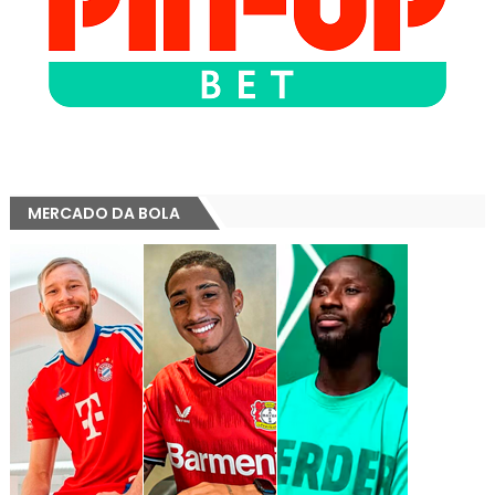
MERCADO DA BOLA