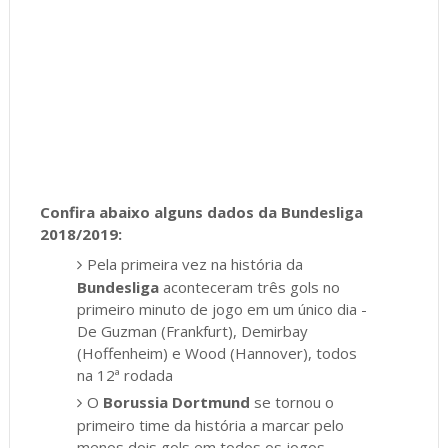
Confira abaixo alguns dados da Bundesliga
2018/2019:
Pela primeira vez na história da
Bundesliga
aconteceram três gols no
primeiro minuto de jogo em um único dia -
De Guzman (Frankfurt), Demirbay
(Hoffenheim) e Wood (Hannover), todos
na 12ª rodada
O
Borussia Dortmund
se tornou o
primeiro time da história a marcar pelo
menos dois gols em todos os jogos