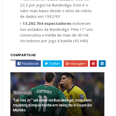
22,3 por jogo) na Bundesliga. Este é o
valor mais baixo desde o início da coleta
de dados em 1992/93
13.292.704 espectadores
estiveram
nos estádios da Bundesliga. Pela 11ª vez
consecutiva a média de mais de 40 mil
torcedores por jogo é batida (43.440)
COMPARTILHE
Facebook
Twitter
Google+
BUNDESLIGA
"Lei Vini Jr." vai valer na Bundesliga, mas com
mudança importante em relação à Copa do
Mundo