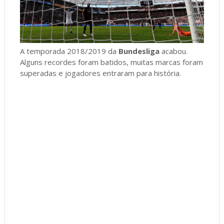
A temporada 2018/2019 da
Bundesliga
acabou.
Alguns recordes foram batidos, muitas marcas foram
superadas e jogadores entraram para história.