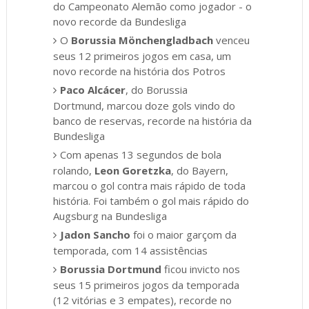
do Campeonato Alemão como jogador - o
novo recorde da Bundesliga
O
Borussia Mönchengladbach
venceu
seus 12 primeiros jogos em casa, um
novo recorde na história dos Potros
Paco Alcácer
, do Borussia
Dortmund, marcou doze gols vindo do
banco de reservas, recorde na história da
Bundesliga
Com apenas 13 segundos de bola
rolando,
Leon Goretzka
, do Bayern,
marcou o gol contra mais rápido de toda
história. Foi também o gol mais rápido do
Augsburg na Bundesliga
Jadon Sancho
foi o maior garçom da
temporada, com 14 assistências
Borussia Dortmund
ficou invicto nos
seus 15 primeiros jogos da temporada
(12 vitórias e 3 empates), recorde no