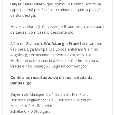
Bayer Leverkusen
, que goleou o Hertha Berlim na
capital alemã por 5 a 1 e terminou na quarta posição
da Bundesliga,
Havertz, Alario (três vezes) e Brandt marcaram para
os Leões, com Lazaro descontando.
Além do Gladbach,
Wolfsburg
e
Frankfurt
também
vão para Liga Europa. Os Lobos enfiaram 8 a 1 no
Augsburg, terminando na sexta colocação. E o
Hoffenheim, que vencia o Mainz até o fim, levou a
virada e não conseguiu vaga na competição.
Confira os resultados da última rodada da
Bundesliga:
Bayern de Munique 5 x 1 Eintracht Frankfurt
Borussia M'gladbach 0 x 2 Borussia Dortmund
Mainz 4 x 2 Hoffenheim
Schalke 0 x 0 Stuttgart