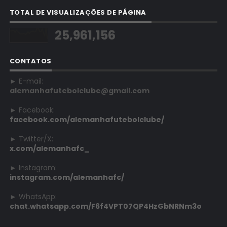
TOTAL DE VISUALIZAÇÕES DE PÁGINA
25,961,156
CONTATOS
► E-mail:
alemanhafutebolclube@gmail.com
► Facebook:
facebook.com/alemanhafutebolclube/
► Twitter/X:
x.com/alemanhafc_
► Instagram:
instagram.com/alemanhafc/
► WhatsApp:
chat.whatsapp.com/F6f4VPT07QP4HzGbNRNm3o