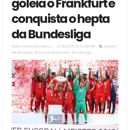
goleia o Frankfurt e
conquista o hepta
da Bundesliga
Mário André Monteiro
|
5/18/2019 12:21:00 PM
Bayern
de Munique
,
Borussia Dortmund
,
Bundesliga