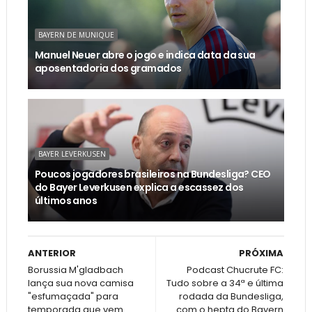
BAYERN DE MUNIQUE
Manuel Neuer abre o jogo e indica data da sua
aposentadoria dos gramados
BAYER LEVERKUSEN
Poucos jogadores brasileiros na Bundesliga? CEO
do Bayer Leverkusen explica a escassez dos
últimos anos
ANTERIOR
PRÓXIMA
Borussia M'gladbach
Podcast Chucrute FC:
lança sua nova camisa
Tudo sobre a 34ª e última
"esfumaçada" para
rodada da Bundesliga,
temporada que vem
com o hepta do Bayern