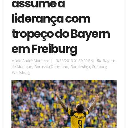
assume a
liderança com
tropeço do Bayern
em Freiburg
Mário André Monteiro
|
3/30/2019 01:30:00 PM
Bayern
de Munique
,
Borussia Dortmund
,
Bundesliga
,
Freiburg
,
Wolfsburg