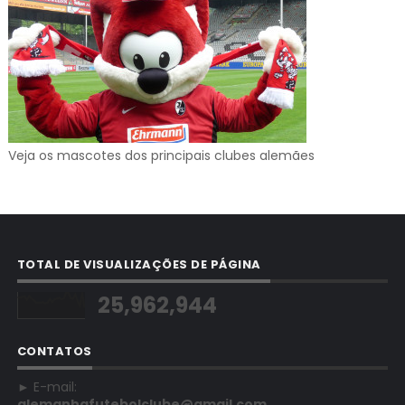
Veja os mascotes dos principais clubes alemães
TOTAL DE VISUALIZAÇÕES DE PÁGINA
25,962,944
CONTATOS
► E-mail:
alemanhafutebolclube@gmail.com