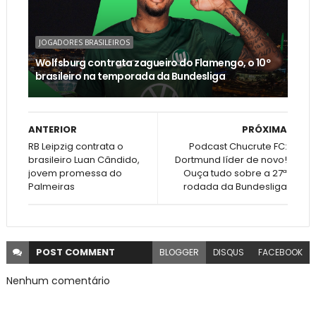
JOGADORES BRASILEIROS
Wolfsburg contrata zagueiro do Flamengo, o 10º
brasileiro na temporada da Bundesliga
ANTERIOR
PRÓXIMA
RB Leipzig contrata o
Podcast Chucrute FC:
brasileiro Luan Cândido,
Dortmund líder de novo!
jovem promessa do
Ouça tudo sobre a 27ª
Palmeiras
rodada da Bundesliga
POST
COMMENT
BLOGGER
DISQUS
FACEBOOK
Nenhum comentário