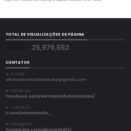
TOTAL DE VISUALIZAÇÕES DE PÁGINA
25,979,862
CONTATOS
► E-mail:
alemanhafutebolclube@gmail.com
► Facebook:
facebook.com/alemanhafutebolclube/
► Twitter/X:
x.com/alemanhafc_
► Instagram:
instagram.com/alemanhafc/