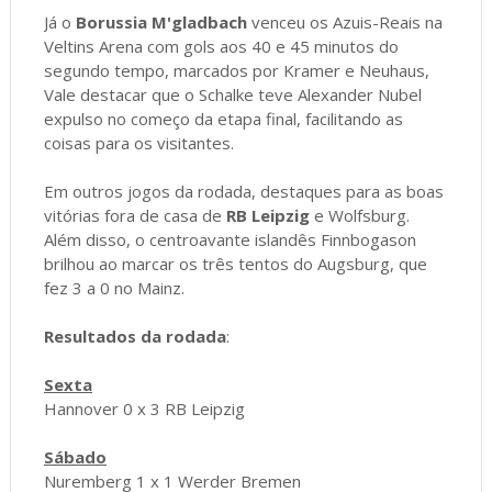
Já o
Borussia M'gladbach
venceu os Azuis-Reais na
Veltins Arena com gols aos 40 e 45 minutos do
segundo tempo, marcados por Kramer e Neuhaus,
Vale destacar que o Schalke teve Alexander Nubel
expulso no começo da etapa final, facilitando as
coisas para os visitantes.
Em outros jogos da rodada, destaques para as boas
vitórias fora de casa de
RB Leipzig
e Wolfsburg.
Além disso, o centroavante islandês Finnbogason
brilhou ao marcar os três tentos do Augsburg, que
fez 3 a 0 no Mainz.
Resultados da rodada
:
Sexta
Hannover 0 x 3 RB Leipzig
Sábado
Nuremberg 1 x 1 Werder Bremen