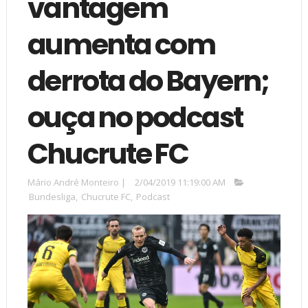
vantagem
aumenta com
derrota do Bayern;
ouça no podcast
Chucrute FC
Mário André Monteiro
|
2/04/2019 11:19:00 AM
Bundesliga
,
Chucrute FC
,
Podcast