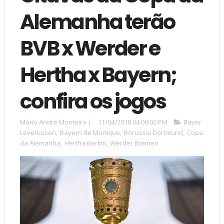
Alemanha terão
BVB x Werder e
Hertha x Bayern;
confira os jogos
Mário André Monteiro
|
11/04/2018 04:00:00 PM
Bayer
Leverkusen
,
Bayern de Munique
,
Borussia Dortmund
,
Copa
da Alemanha
,
Hertha Berlim
,
Werder Bremen