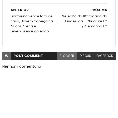
ANTERIOR
PRÓXIMA
Dortmund vence fora de
Seleção da 10ª rodada da
casa, Bayern tropeça na
Bundesliga - Chucrute FC
Allianz Arena e
/ Alemanha FC
Leverkusen é goleado
POST
COMMENT
BLOGGER
DISQUS
FACEBOOK
Nenhum comentário