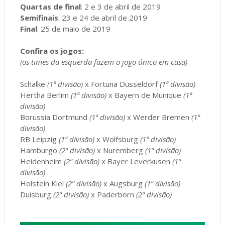
Quartas de final
: 2 e 3 de abril de 2019
Semifinais
: 23 e 24 de abril de 2019
Final
: 25 de maio de 2019
Confira os jogos:
(os times da esquerda fazem o jogo único em casa)
Schalke
(1ª divisão)
x Fortuna Düsseldorf
(1ª divisão)
Hertha Berlim
(1ª divisão)
x Bayern de Munique
(1ª
divisão)
Borussia Dortmund
(1ª divisão)
x Werder Bremen
(1ª
divisão)
RB Leipzig
(1ª divisão)
x Wolfsburg
(1ª divisão)
Hamburgo
(2ª divisão)
x Nuremberg
(1ª divisão)
Heidenheim
(2ª divisão)
x Bayer Leverkusen
(1ª
divisão)
Holstein Kiel
(2ª divisão)
x Augsburg
(1ª divisão)
Duisburg
(2ª divisão)
x Paderborn
(2ª divisão)