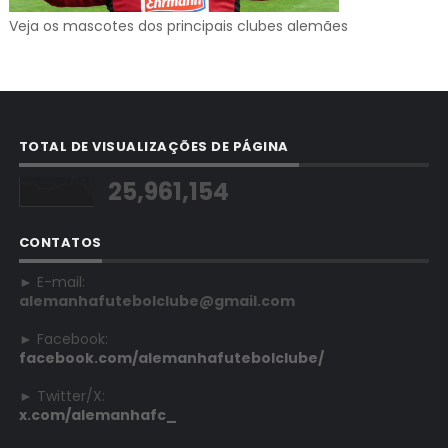
Veja os mascotes dos principais clubes alemães
TOTAL DE VISUALIZAÇÕES DE PÁGINA
25,961,154
CONTATOS
► E-mail:
alemanhafutebolclube@gmail.com
► Facebook:
facebook.com/alemanhafutebolclube/
► Twitter/X:
x.com/alemanhafc_