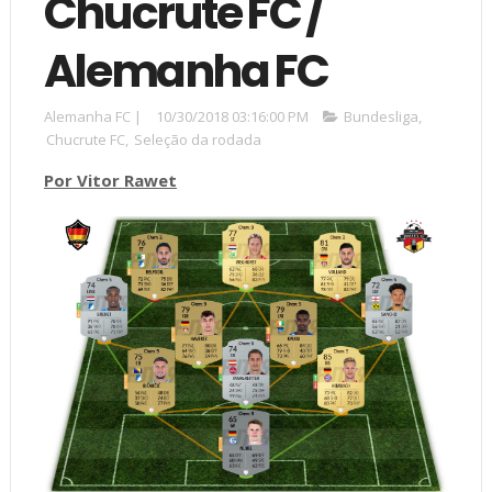
Chucrute FC /
Alemanha FC
Alemanha FC
|
10/30/2018 03:16:00 PM
Bundesliga
,
Chucrute FC
,
Seleção da rodada
Por Vitor Rawet