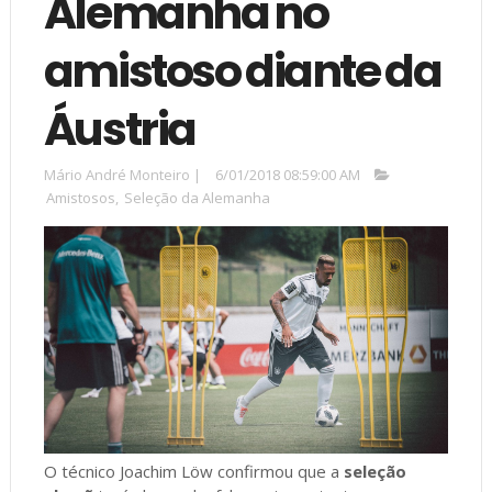
Alemanha no
amistoso diante da
Áustria
Mário André Monteiro
|
6/01/2018 08:59:00 AM
Amistosos
,
Seleção da Alemanha
O técnico Joachim Löw confirmou que a
seleção