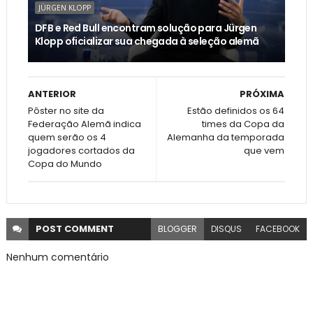
JÜRGEN KLOPP
DFB e Red Bull encontram solução para Jürgen
Klopp oficializar sua chegada à seleção alemã
ANTERIOR
PRÓXIMA
Pôster no site da
Estão definidos os 64
Federação Alemã indica
times da Copa da
quem serão os 4
Alemanha da temporada
jogadores cortados da
que vem
Copa do Mundo
POST
COMMENT
BLOGGER
DISQUS
FACEBOOK
Nenhum comentário