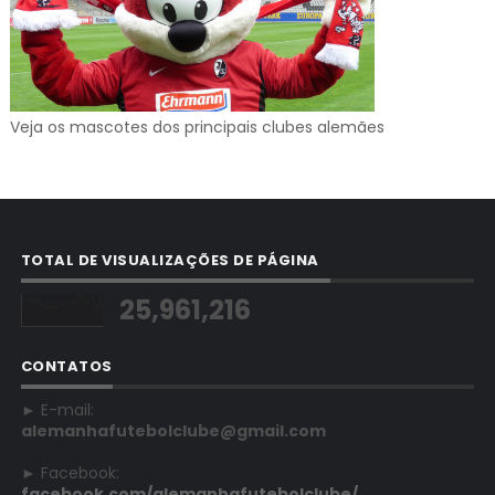
Veja os mascotes dos principais clubes alemães
TOTAL DE VISUALIZAÇÕES DE PÁGINA
25,961,216
CONTATOS
► E-mail:
alemanhafutebolclube@gmail.com
► Facebook:
facebook.com/alemanhafutebolclube/