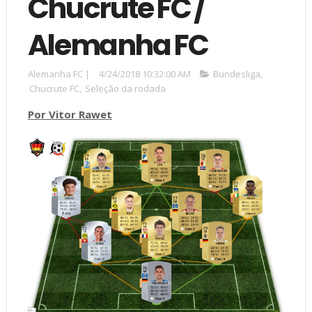
Chucrute FC /
Alemanha FC
Alemanha FC
|
4/24/2018 10:32:00 AM
Bundesliga
,
Chucrute FC
,
Seleção da rodada
Por Vitor Rawet