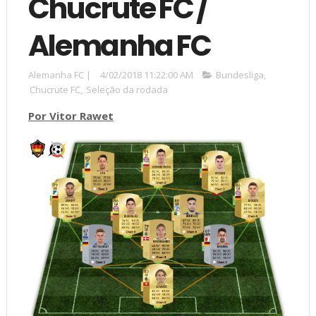
Chucrute FC /
Alemanha FC
Alemanha FC
|
4/02/2018 11:22:00 AM
Bundesliga
,
Chucrute FC
,
Seleção da rodada
Por Vitor Rawet