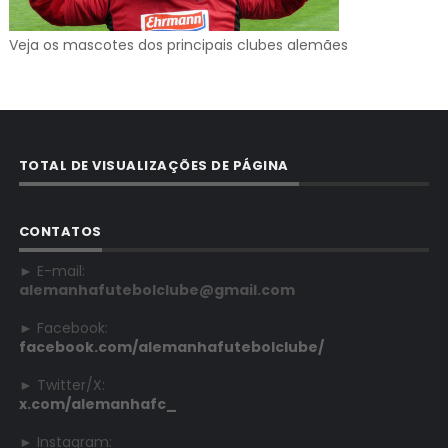
Veja os mascotes dos principais clubes alemães
TOTAL DE VISUALIZAÇÕES DE PÁGINA
CONTATOS
► E-mail:
alemanhafutebolclube@gmail.com
► Facebook:
facebook.com/alemanhafutebolclube/
► Twitter/X:
x.com/alemanhafc_
► Instagram: