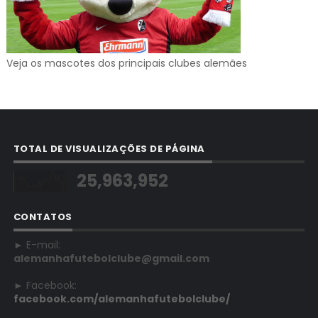
Veja os mascotes dos principais clubes alemães
TOTAL DE VISUALIZAÇÕES DE PÁGINA
25,963,952
CONTATOS
► E-mail:
alemanhafutebolclube@gmail.com
► Facebook:
facebook.com/alemanhafutebolclube/