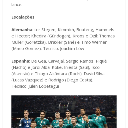
lance.
Escalações
Alemanha
: ter Stegen, Kimmich, Boateng, Hummels
e Hector; Khedira (Gündogan), Kroos e Özil; Thomas
Müller (Goretzka), Draxler (Sané) e Timo Werner
(Mario Gomez). Técnico: Joachim Löw
Espanha
: De Gea, Carvajal, Sergio Ramos, Piqué
(Nacho) e Jordi Alba; Koke, Iniesta (Saúl), Isco
(Asensio) e Thiago Alcântara (Rodri); David Silva
(Lucas Vazquez) e Rodrigo (Diego Costa).
Técnico: Julen Lopetegui