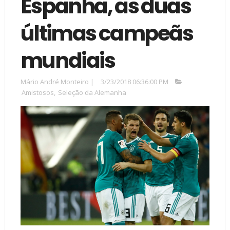
Espanha, as duas
últimas campeãs
mundiais
Mário André Monteiro
|
3/23/2018 06:36:00 PM
Amistosos
,
Seleção da Alemanha