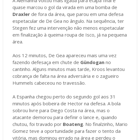
A Alemanha voltou mais ligada para etapa final e
quase marcou o gol da virada em uma bomba de
Draxler
de fora da área, que parou em uma defesa
espetacular de De Gea no ângulo. Na sequência, ter
Stegen fez uma intervenção não menos espetacular
em finalização à queima roupa de Isco, já na pequena
área.
Aos 12 minutos, De Gea apareceu mais uma vez
fazendo defesaça em chute de
Gündogan
no
cantinho. Alguns minutos mais tarde, Kroos levantou
cobrança de falta na área adversária e o zagueiro
Hummels cabeceou no travessão.
A Espanha chegou perto do segundo gol aos 31
minutos após bobeira de Hector na defesa. A bola
sobrou livre para Diego Costa na área, mas o
atacante demorou para definir o lance e, quando
chutou, foi travado por
Boateng
. No finalzinho, Mario
Gomez teve a oportunidade para fazer o tento da
vitória, mas dominou errado na área e perdeu o