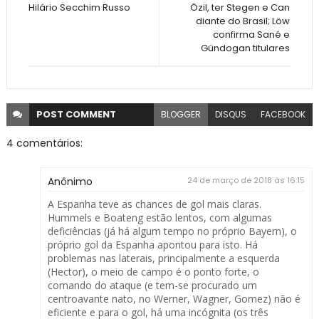
Hilário Secchim Russo
Özil, ter Stegen e Can
diante do Brasil; Löw
confirma Sané e
Gündogan titulares
POST
COMMENT
BLOGGER
DISQUS
FACEBOOK
4 comentários:
Anônimo
24 de março de 2018 às 16:15
A Espanha teve as chances de gol mais claras.
Hummels e Boateng estão lentos, com algumas
deficiências (já há algum tempo no próprio Bayern), o
próprio gol da Espanha apontou para isto. Há
problemas nas laterais, principalmente a esquerda
(Hector), o meio de campo é o ponto forte, o
comando do ataque (e tem-se procurado um
centroavante nato, no Werner, Wagner, Gomez) não é
eficiente e para o gol, há uma incógnita (os três