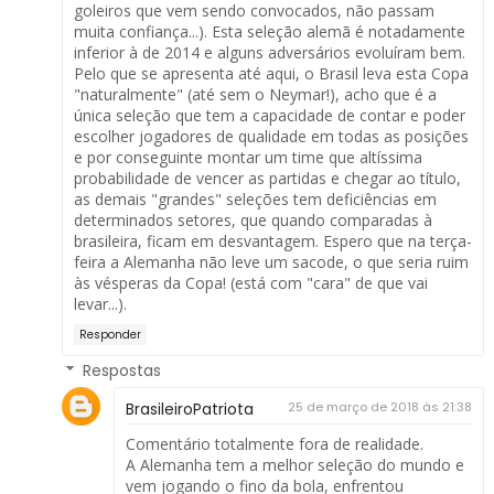
goleiros que vem sendo convocados, não passam
muita confiança...). Esta seleção alemã é notadamente
inferior à de 2014 e alguns adversários evoluíram bem.
Pelo que se apresenta até aqui, o Brasil leva esta Copa
"naturalmente" (até sem o Neymar!), acho que é a
única seleção que tem a capacidade de contar e poder
escolher jogadores de qualidade em todas as posições
e por conseguinte montar um time que altíssima
probabilidade de vencer as partidas e chegar ao título,
as demais "grandes" seleções tem deficiências em
determinados setores, que quando comparadas à
brasileira, ficam em desvantagem. Espero que na terça-
feira a Alemanha não leve um sacode, o que seria ruim
às vésperas da Copa! (está com "cara" de que vai
levar...).
Responder
Respostas
BrasileiroPatriota
25 de março de 2018 às 21:38
Comentário totalmente fora de realidade.
A Alemanha tem a melhor seleção do mundo e
vem jogando o fino da bola, enfrentou