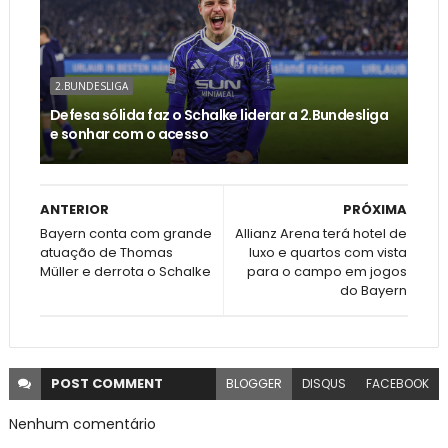
2.BUNDESLIGA
Defesa sólida faz o Schalke liderar a 2.Bundesliga
e sonhar com o acesso
ANTERIOR
PRÓXIMA
Bayern conta com grande
Allianz Arena terá hotel de
atuação de Thomas
luxo e quartos com vista
Müller e derrota o Schalke
para o campo em jogos
do Bayern
POST
COMMENT
BLOGGER
DISQUS
FACEBOOK
Nenhum comentário