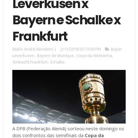
Leverkusen x
Bayern e Schalke x
Frankfurt
Mário André Monteiro
|
2/11/2018 03:13:00 PM
Bayer
Leverkusen
,
Bayern de Munique
,
Copa da Alemanha
,
Eintracht Frankfurt
,
Schalke
A DFB (Federação Alemã) sorteou neste domingo os
dois confrontos das semifinais da
Copa da