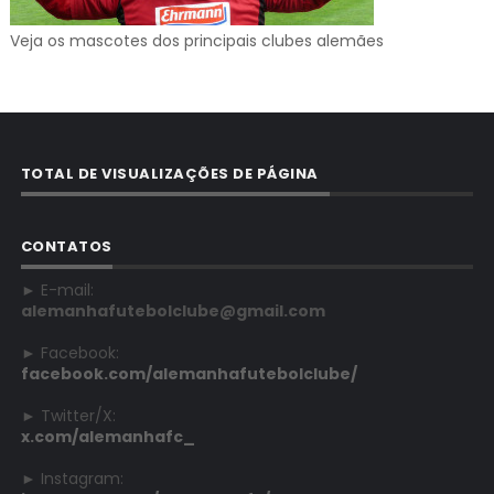
Veja os mascotes dos principais clubes alemães
TOTAL DE VISUALIZAÇÕES DE PÁGINA
CONTATOS
► E-mail:
alemanhafutebolclube@gmail.com
► Facebook:
facebook.com/alemanhafutebolclube/
► Twitter/X:
x.com/alemanhafc_
► Instagram: