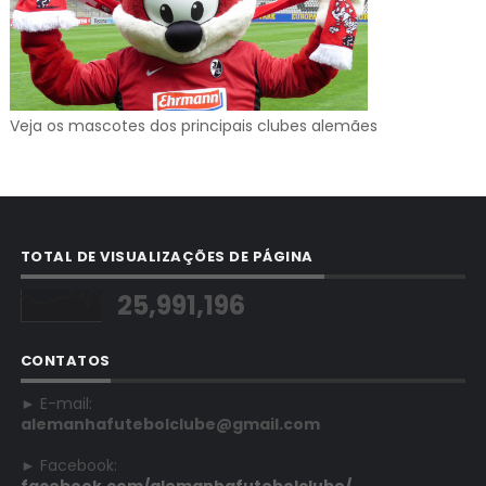
Veja os mascotes dos principais clubes alemães
TOTAL DE VISUALIZAÇÕES DE PÁGINA
25,991,196
CONTATOS
► E-mail:
alemanhafutebolclube@gmail.com
► Facebook:
facebook.com/alemanhafutebolclube/