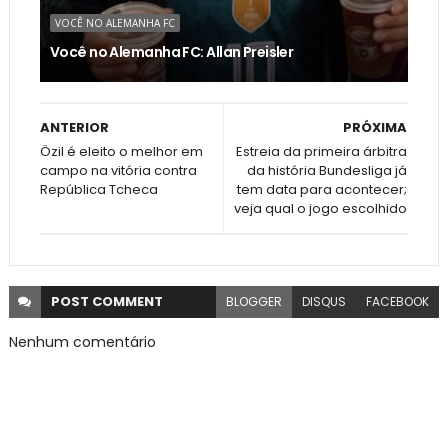
VOCÊ NO ALEMANHA FC
Você no Alemanha FC: Allan Preisler
ANTERIOR
PRÓXIMA
Özil é eleito o melhor em
Estreia da primeira árbitra
campo na vitória contra
da história Bundesliga já
República Tcheca
tem data para acontecer;
veja qual o jogo escolhido
POST
COMMENT
BLOGGER
DISQUS
FACEBOOK
Nenhum comentário