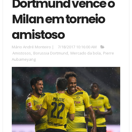
Dortmund vence o
Milan em torneio
amistoso
Mário André Monteiro
|
7/18/2017 10:16:00 AM
Amistosos
,
Borussia Dortmund
,
Mercado da bola
,
Pierre
Aubameyang