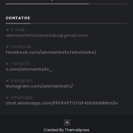
CONTATOS
► E-mail:
alemanhafutebolclube@gmail.com
► Facebook:
facebook.com/alemanhafutebolclube/
► Twitter/X:
x.com/alemanhafc_
► Instagram:
instagram.com/alemanhafc/
► WhatsApp:
chat.whatsapp.com/F6f4VPT07QP4HzGbNRNm3o
Created By
ThemeXpose