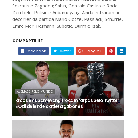
Sokratis e Zagadou; Sahin, Gonzalo Castro e Rode;
Dembele, Pulisic e Aubameyang. Ainda entraram no
decorrer da partida Mario Götze, Passlack, Schürrle,
Emre Mor, Reimann, Subotic, Durm e Isak.
COMPARTILHE
Facebook
Twitter
Google+
ALEMÃES PELO MUNDO
Kroos e Aubameyang trocam farpas pelo Twitter.
E Özil defende o atleta gabonês