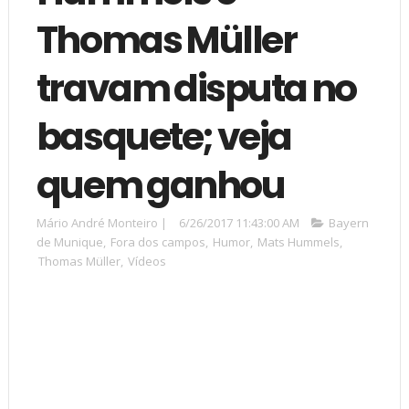
Thomas Müller
travam disputa no
basquete; veja
quem ganhou
Mário André Monteiro
|
6/26/2017 11:43:00 AM
Bayern
de Munique
,
Fora dos campos
,
Humor
,
Mats Hummels
,
Thomas Müller
,
Vídeos