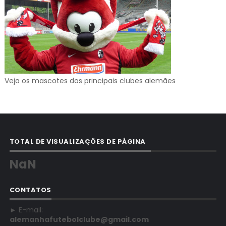
Veja os mascotes dos principais clubes alemães
TOTAL DE VISUALIZAÇÕES DE PÁGINA
NaN
CONTATOS
► E-mail:
alemanhafutebolclube@gmail.com