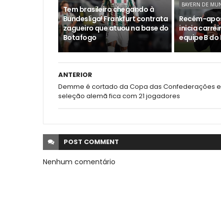
BAYERN DE MU
Tem brasileiro chegando à
Bundesliga! Frankfurt contrata
Recém-apos
zagueiro que atuou na base do
inicia carre
Botafogo
equipe B do
ANTERIOR
Demme é cortado da Copa das Confederações e
seleção alemã fica com 21 jogadores
POST
COMMENT
Nenhum comentário