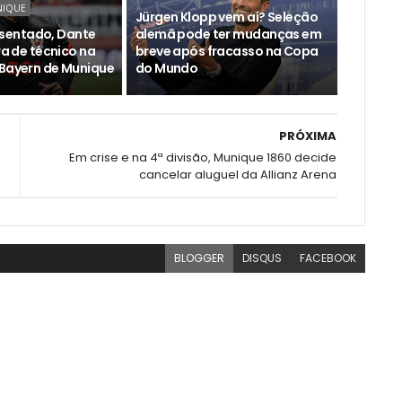
NIQUE
Jürgen Klopp vem aí? Seleção
entado, Dante
alemã pode ter mudanças em
ira de técnico na
breve após fracasso na Copa
 Bayern de Munique
do Mundo
PRÓXIMA
Em crise e na 4ª divisão, Munique 1860 decide
cancelar aluguel da Allianz Arena
BLOGGER
DISQUS
FACEBOOK