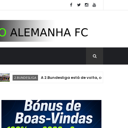
A 2.Bundesliga está de volta, com novas e antigas his
UNDESLIGA