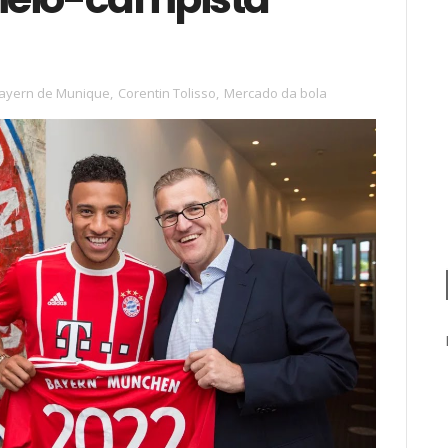
ayern de Munique
,
Corentin Tolisso
,
Mercado da bola