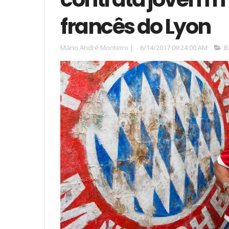
francês do Lyon
Mário André Monteiro
|
6/14/2017 09:24:00 AM
B