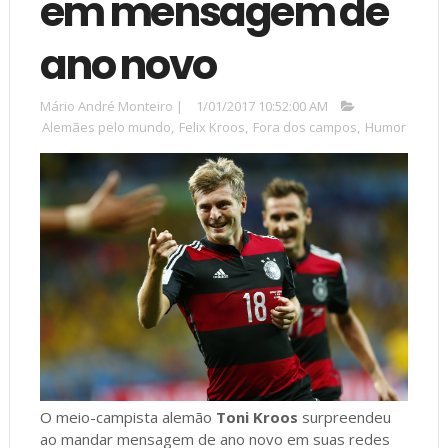
em mensagem de
ano novo
Mário André Monteiro
|
1/01/2017 10:52:00 AM
Alemães pelo mundo
,
Felix Kroos
,
Fora dos campos
,
Humor
O meio-campista alemão
Toni Kroos
surpreendeu
ao mandar mensagem de ano novo em suas redes