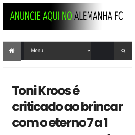
Toni Kroos é
criticado ao brincar
com o eterno 7 a 1