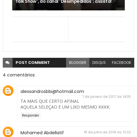
Talk Show", do canal "Desimpedidos"; assista!
POST
COMMENT
BLOGGER
DISQUS
FACEBOOK
4 comentários:
alessandrosbbi@hotmail.com
1 de janeiro de 2017 às 14:35
TA MAIS QUE CERTO AFINAL
AQUELA SELEÇAO E UM LIXO MESMO KKKK.
Responder
Mohamed Abdellatif
18 de julho de 2019 às 13:32