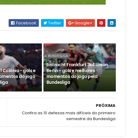
Facebook
Twitter
Google+
BUNDESLIGA
Eintracht Frankfurt 3x4 Union
1 Colônia - gols e
Berlin - gols e melhores
omentos do jogo
momentos do jogo pela
liga
Bundesliga
PRÓXIMA
Confira as 10 defesas mais difíceis do primeiro
semestre da Bundesliga