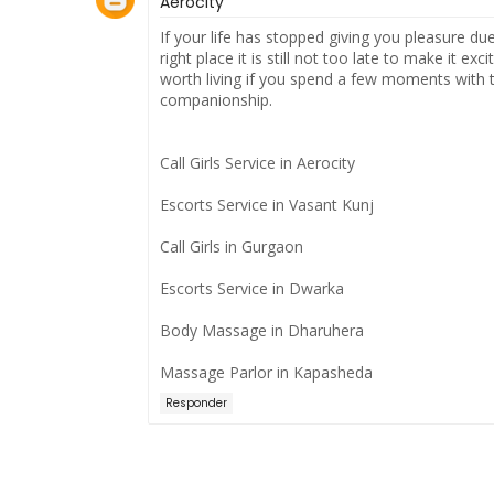
Aerocity
If your life has stopped giving you pleasure d
right place it is still not too late to make it e
worth living if you spend a few moments with th
companionship.
Call Girls Service in Aerocity
Escorts Service in Vasant Kunj
Call Girls in Gurgaon
Escorts Service in Dwarka
Body Massage in Dharuhera
Massage Parlor in Kapasheda
Responder