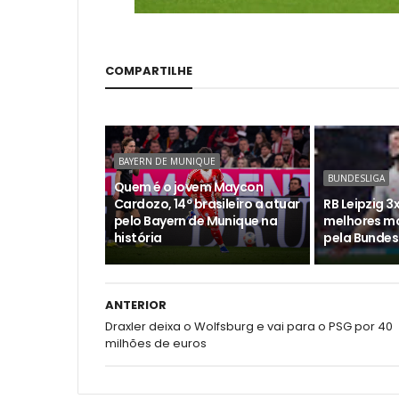
COMPARTILHE
BAYERN DE MUNIQUE
BUNDESLIGA
Quem é o jovem Maycon
Cardozo, 14º brasileiro a atuar
RB Leipzig 3x
pelo Bayern de Munique na
melhores m
história
pela Bundes
ANTERIOR
Draxler deixa o Wolfsburg e vai para o PSG por 40
milhões de euros