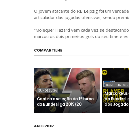
O jovem atacante do RB Leipzig foi um verdadei
articulador das jogadas ofensivas, sendo premia
“Moleque” Hazard vem cada vez se destacando 
marcou os dois primeiros gols do seu time e es
COMPARTILHE
BORUSSIA DO
BUNDESLIGA
Marco Reus é
Confira a seleção do 1° turno
da Bundesli
da Bundesliga 2019/20
dos Jogadore
ANTERIOR