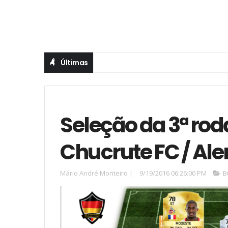
Últimas
Seleção da 3ª ro
Chucrute FC / A
Mário André Monteiro
|
9/19/2016 06:26:00 PM
B