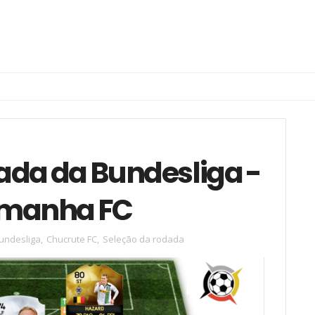
dada da Bundesliga -
lemanha FC
undesliga
,
Chucrute FC
,
Seleção da rodada