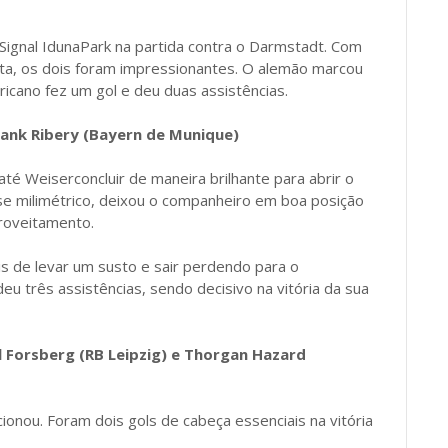
 Signal IdunaPark na partida contra o Darmstadt. Com
eita, os dois foram impressionantes. O alemão marcou
icano fez um gol e deu duas assistências.
Frank Ribery (Bayern de Munique)
o até Weiserconcluir de maneira brilhante para abrir o
se milimétrico, deixou o companheiro em boa posição
roveitamento.
 de levar um susto e sair perdendo para o
eu três assistências, sendo decisivo na vitória da sua
 Forsberg (RB Leipzig) e Thorgan Hazard
onou. Foram dois gols de cabeça essenciais na vitória