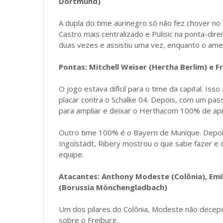
Dortmund)
A dupla do time aurinegro só não fez chover no
Castro mais centralizado e Pulisic na ponta-dir
duas vezes e assistiu uma vez, enquanto o amer
Pontas: Mitchell Weiser (Hertha Berlim) e 
O jogo estava difícil para o time da capital. Iss
placar contra o Schalke 04. Depois, com um pas
para ampliar e deixar o Herthacom 100% de ap
Outro time 100% é o Bayern de Munique. Depois
Ingolstadt, Ribery mostrou o que sabe fazer e d
equipe.
Atacantes: Anthony Modeste (Colônia), Emil
(Borussia Mönchengladbach)
Um dos pilares do Colônia, Modeste não decepci
sobre o Freiburg.