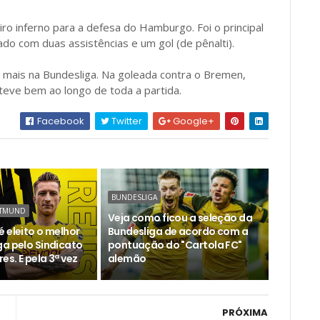
ro inferno para a defesa do Hamburgo. Foi o principal
do com duas assistências e um gol (de pênalti).
mais na Bundesliga. Na goleada contra o Bremen,
teve bem ao longo de toda a partida.
Facebook
Twitter
Google+
BUNDESLIGA
RTMUND
Veja como ficou a seleção da
 eleito o melhor
Bundesliga de acordo com a
ga pelo Sindicato
pontuação do "Cartola FC"
s. E pela 3ª vez
alemão
PRÓXIMA