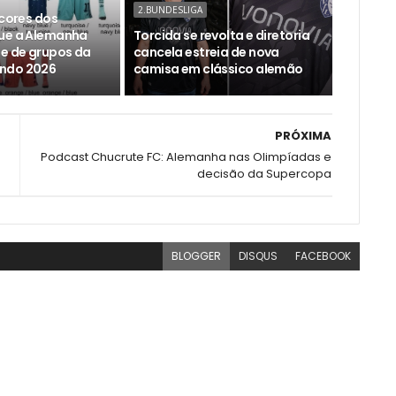
2.BUNDESLIGA
 cores dos
ue a Alemanha
Torcida se revolta e diretoria
se de grupos da
cancela estreia de nova
ndo 2026
camisa em clássico alemão
PRÓXIMA
Podcast Chucrute FC: Alemanha nas Olimpíadas e
decisão da Supercopa
BLOGGER
DISQUS
FACEBOOK