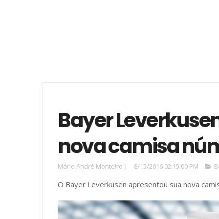
Bayer Leverkusen
nova camisa núm
Mário André Monteiro
|
8/15/2016 02:15:00 PM
B
O Bayer Leverkusen apresentou sua nova camis