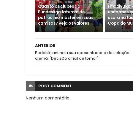
Quanto os clubes da
Fifa divulga
Bundesliga faturam de
uniformes q
patrocínio máster em suas
usará na fa
camisas? Veja os valores
Copa do Mu
ANTERIOR
Podolski anuncia sua aposentadoria da seleção
alemã: "Decisão difícil de tomar"
POST
COMMENT
Nenhum comentário