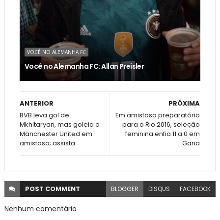
VOCÊ NO ALEMANHA FC
Você no Alemanha FC: Allan Preisler
ANTERIOR
PRÓXIMA
BVB leva gol de
Em amistoso preparatório
Mkhitaryan, mas goleia o
para o Rio 2016, seleção
Manchester United em
feminina enfia 11 a 0 em
amistoso; assista
Gana
POST
COMMENT
BLOGGER
DISQUS
FACEBOOK
Nenhum comentário