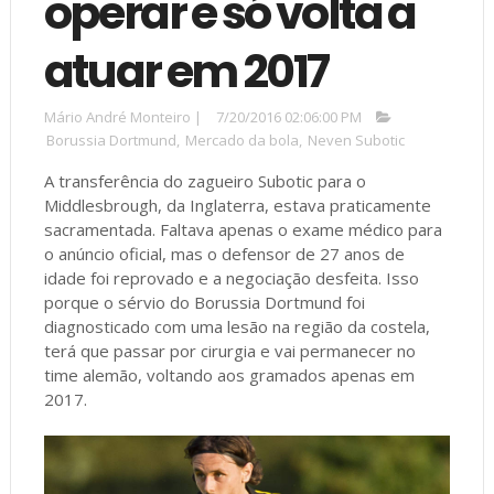
operar e só volta a
atuar em 2017
Mário André Monteiro
|
7/20/2016 02:06:00 PM
Borussia Dortmund
,
Mercado da bola
,
Neven Subotic
A transferência do zagueiro Subotic para o
Middlesbrough, da Inglaterra, estava praticamente
sacramentada. Faltava apenas o exame médico para
o anúncio oficial, mas o defensor de 27 anos de
idade foi reprovado e a negociação desfeita. Isso
porque o sérvio do Borussia Dortmund foi
diagnosticado com uma lesão na região da costela,
terá que passar por cirurgia e vai permanecer no
time alemão, voltando aos gramados apenas em
2017.