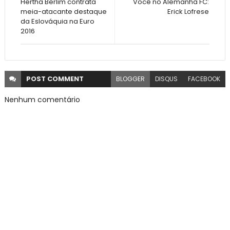
Hertha Berlim contrata
Você no Alemanha FC:
meia-atacante destaque
Erick Lofrese
da Eslováquia na Euro
2016
POST
COMMENT
BLOGGER
DISQUS
FACEBOOK
Nenhum comentário