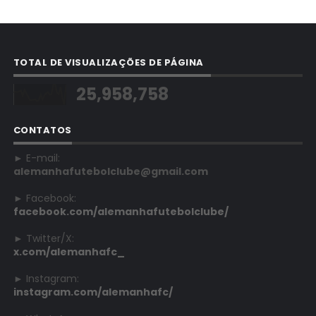
TOTAL DE VISUALIZAÇÕES DE PÁGINA
25,958,758
CONTATOS
► E-mail:
alemanhafutebolclube@gmail.com
► Facebook:
facebook.com/alemanhafutebolclube/
► Twitter/X:
x.com/alemanhafc_
► Instagram:
instagram.com/alemanhafc/