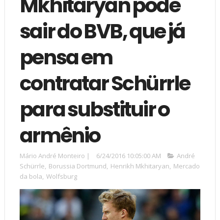
Mkhitaryan pode
sair do BVB, que já
pensa em
contratar Schürrle
para substituir o
armênio
Mário André Monteiro
|
6/24/2016 10:05:00 AM
André
Schürrle
,
Borussia Dortmund
,
Henrikh Mkhitaryan
,
Mercado
da bola
,
Wolfsburg