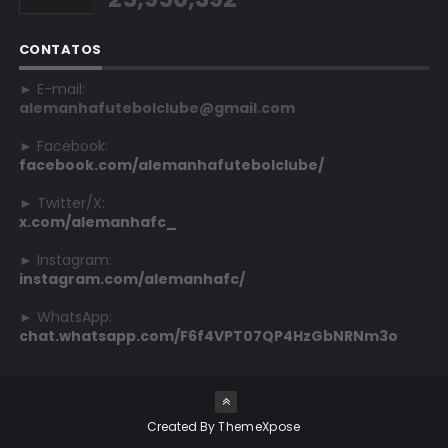
CONTATOS
► E-mail:
alemanhafutebolclube@gmail.com
► Facebook:
facebook.com/alemanhafutebolclube/
► Twitter/X:
x.com/alemanhafc_
► Instagram:
instagram.com/alemanhafc/
► WhatsApp:
chat.whatsapp.com/F6f4VPT07QP4HzGbNRNm3o
Created By
ThemeXpose