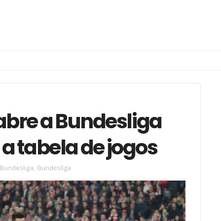
abre a Bundesliga
 a tabela de jogos
.Bundesliga
,
Bundesliga