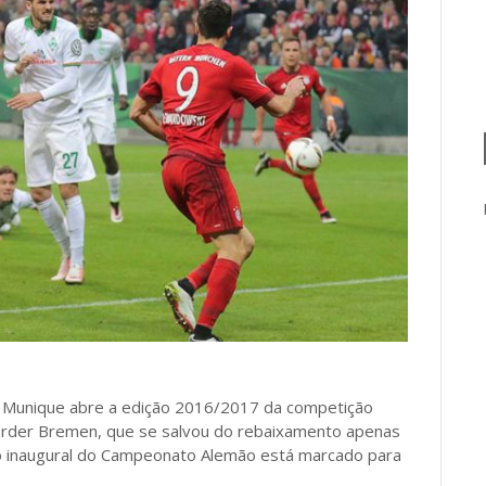
e Munique abre a edição 2016/2017 da competição
Werder Bremen, que se salvou do rebaixamento apenas
o inaugural do Campeonato Alemão está marcado para