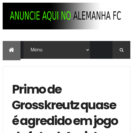
Primo de
Grosskreutz quase
é agredido em jogo