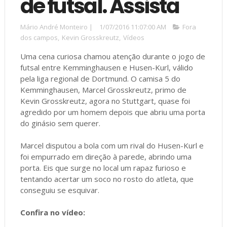
de futsal. Assista
Mário André Monteiro
|
1/07/2016 11:07:00 AM
Fora
dos campos
,
Kevin Grosskreutz
,
Vídeos
Uma cena curiosa chamou atenção durante o jogo de
futsal entre Kemminghausen e Husen-Kurl, válido
pela liga regional de Dortmund. O camisa 5 do
Kemminghausen, Marcel Grosskreutz, primo de
Kevin Grosskreutz, agora no Stuttgart, quase foi
agredido por um homem depois que abriu uma porta
do ginásio sem querer.
Marcel disputou a bola com um rival do Husen-Kurl e
foi empurrado em direção à parede, abrindo uma
porta. Eis que surge no local um rapaz furioso e
tentando acertar um soco no rosto do atleta, que
conseguiu se esquivar.
Confira no vídeo: