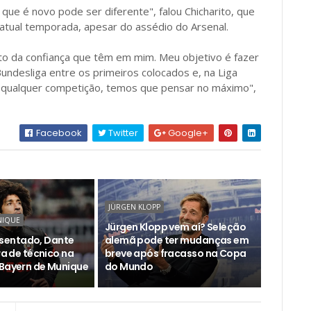
que é novo pode ser diferente", falou Chicharito, que
atual temporada, apesar do assédio do Arsenal.
to da confiança que têm em mim. Meu objetivo é fazer
desliga entre os primeiros colocados e, na Liga
m qualquer competição, temos que pensar no máximo",
Facebook
Twitter
Google+
JÜRGEN KLOPP
NIQUE
Jürgen Klopp vem aí? Seleção
entado, Dante
alemã pode ter mudanças em
ira de técnico na
breve após fracasso na Copa
 Bayern de Munique
do Mundo