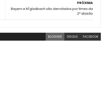
PRÓXIMA
Bayern e M'gladbach são derrotados por times da
2ª divisão
BLOGGER
DISQUS
FACEBOOK