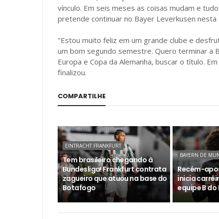
vínculo. Em seis meses as coisas mudam e tudo 
pretende continuar no Bayer Leverkusen nesta 
"Estou muito feliz em um grande clube e desfru
um bom segundo semestre. Quero terminar a Bun
Europa e Copa da Alemanha, buscar o título. E
finalizou.
COMPARTILHE
EINTRACHT FRANKFURT
BAYERN DE MU
Tem brasileiro chegando à
Bundesliga! Frankfurt contrata
Recém-apos
zagueiro que atuou na base do
inicia carre
Botafogo
equipe B do