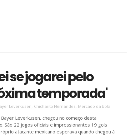
ei se jogarei pelo
róxima temporada'
ayer Leverkusen
,
Chicharito Hernandez
,
Mercado da bola
o Bayer Leverkusen, chegou no começo desta
. São 22 jogos oficiais e impressionantes 19 gols
róprio atacante mexicano esperava quando chegou à