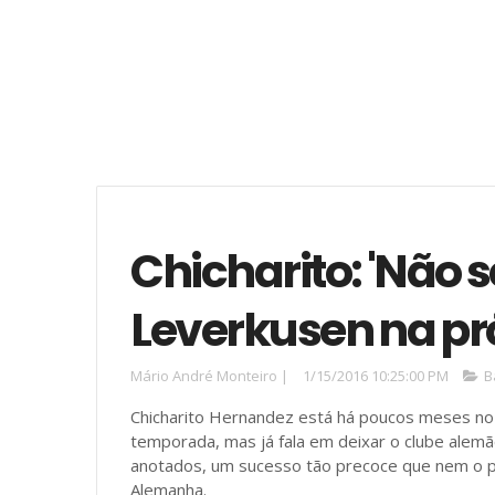
Chicharito: 'Não s
Leverkusen na p
Mário André Monteiro
|
1/15/2016 10:25:00 PM
B
Chicharito Hernandez está há poucos meses n
temporada, mas já fala em deixar o clube alemão
anotados, um sucesso tão precoce que nem o p
Alemanha.