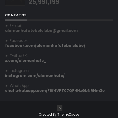
25,991,199
CONTATOS
► E-mail:
alemanhafutebolclube@gmail.com
► Facebook:
facebook.com/alemanhafutebolclube/
► Twitter/X:
x.com/alemanhafc_
► Instagram:
instagram.com/alemanhafc/
► WhatsApp:
chat.whatsapp.com/F6f4VPT07QP4HzGbNRNm3o
Created By
ThemeXpose