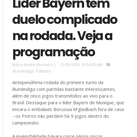
Líder Bayern tem
duelo complicado
na rodada. Veja a
programação
Mário André Monteiro
|
12/03/2015 10:54:00 AM
Bundesliga
,
Palpites
Antepenúltima rodada do primeiro turno da
Bundesliga com partidas bastante interessantes,
além de cinco jogos transmitidos ao vivo para o
Brasil. Destaque para o líder Bayern de Munique, que
encara o embalado Borussia M'gladbach fora de casa
- os Potros não perdem há 9 jogos dentro do
campeonato.
A invencibilidade bávara corre sérios riscos.