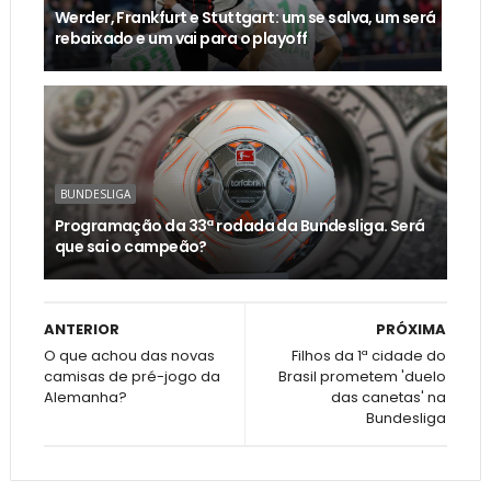
Werder, Frankfurt e Stuttgart: um se salva, um será
rebaixado e um vai para o playoff
BUNDESLIGA
Programação da 33ª rodada da Bundesliga. Será
que sai o campeão?
ANTERIOR
PRÓXIMA
O que achou das novas
Filhos da 1ª cidade do
camisas de pré-jogo da
Brasil prometem 'duelo
Alemanha?
das canetas' na
Bundesliga