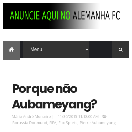
Por que não
Aubameyang?
Mário André Monteiro
|
11/30/2015 11:18:00 AM
Borussia Dortmund
,
FIFA
,
Fox Sports
,
Pierre Aubameyang