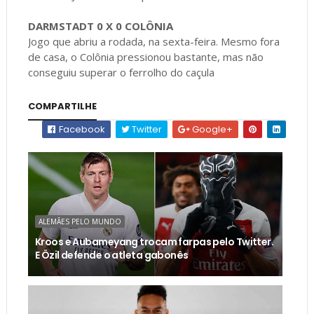
DARMSTADT 0 X 0 COLÔNIA
Jogo que abriu a rodada, na sexta-feira. Mesmo fora
de casa, o Colônia pressionou bastante, mas não
conseguiu superar o ferrolho do caçula
COMPARTILHE
Facebook
Twitter
Google+
ALEMÃES PELO MUNDO
Kroos e Aubameyang trocam farpas pelo Twitter.
E Özil defende o atleta gabonês