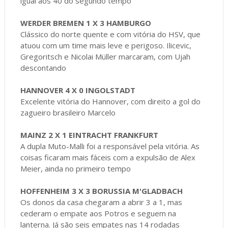
igual aos 40 do segundo tempo
WERDER BREMEN 1 X 3 HAMBURGO
Clássico do norte quente e com vitória do HSV, que
atuou com um time mais leve e perigoso. Ilicevic,
Gregoritsch e Nicolai Müller marcaram, com Ujah
descontando
HANNOVER 4 X 0 INGOLSTADT
Excelente vitória do Hannover, com direito a gol do
zagueiro brasileiro Marcelo
MAINZ 2 X 1 EINTRACHT FRANKFURT
A dupla Muto-Malli foi a responsável pela vitória. As
coisas ficaram mais fáceis com a expulsão de Alex
Meier, ainda no primeiro tempo
HOFFENHEIM 3 X 3 BORUSSIA M'GLADBACH
Os donos da casa chegaram a abrir 3 a 1, mas
cederam o empate aos Potros e seguem na
lanterna. Já são seis empates nas 14 rodadas