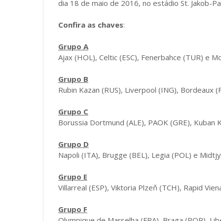
dia 18 de maio de 2016, no estádio St. Jakob-Park
Confira as chaves
:
Grupo A
Ajax (HOL), Celtic (ESC), Fenerbahce (TUR) e M
Grupo B
Rubin Kazan (RUS), Liverpool (ING), Bordeaux (F
Grupo C
Borussia Dortmund (ALE), PAOK (GRE), Kuban K
Grupo D
Napoli (ITA), Brugge (BEL), Legia (POL) e Midtjy
Grupo E
Villarreal (ESP), Viktoria Plzeň (TCH), Rapid Vi
Grupo F
Olympique de Marselha (FRA), Braga (POR), Li