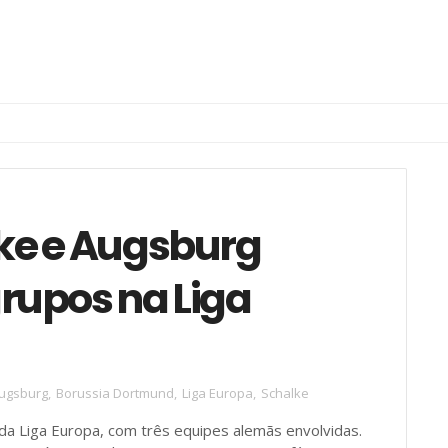
ke e Augsburg
rupos na Liga
ugsburg
,
Borussia Dortmund
,
Liga Europa
,
Schalke
da Liga Europa, com três equipes alemãs envolvidas.