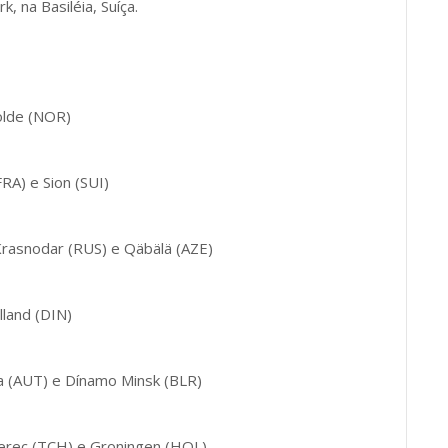
, na Basiléia, Suíça.
olde (NOR)
RA) e Sion (SUI)
rasnodar (RUS) e Qäbälä (AZE)
lland (DIN)
ena (AUT) e Dínamo Minsk (BLR)
berec (TCH) e Groningen (HOL)