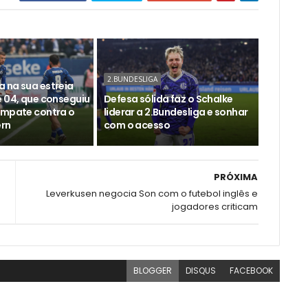
2.BUNDESLIGA
 na sua estreia
e 04, que conseguiu
Defesa sólida faz o Schalke
empate contra o
liderar a 2.Bundesliga e sonhar
ern
com o acesso
PRÓXIMA
Leverkusen negocia Son com o futebol inglês e
jogadores criticam
BLOGGER
DISQUS
FACEBOOK