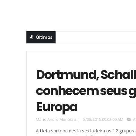
Últimas
Dortmund, Schal
conhecem seus g
Europa
Mário André Monteiro
|
8/28/2015 09:02:00 AM
A
A Uefa sorteou nesta sexta-feira os 12 grupos 