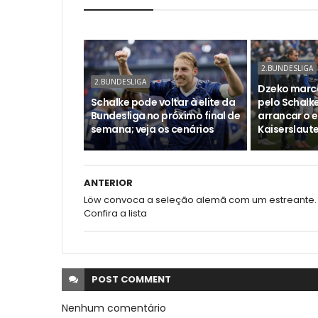
2.BUNDESLIGA
2.BUNDESLIGA
Dzeko marca
Schalke pode voltar à elite da
pelo Schalk
Bundesliga no próximo final de
arrancar o 
semana; veja os cenários
Kaiserslaut
ANTERIOR
Löw convoca a seleção alemã com um estreante.
Confira a lista
POST
COMMENT
Nenhum comentário