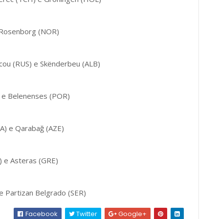
 e Rosenborg (NOR)
cou (RUS) e Skënderbeu (ALB)
L) e Belenenses (POR)
A) e Qarabağ (AZE)
) e Asteras (GRE)
 e Partizan Belgrado (SER)
Facebook
Twitter
Google+