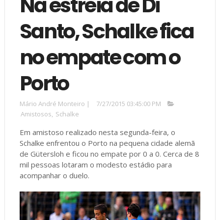
Na estreia de Di
Santo, Schalke fica
no empate com o
Porto
Mário André Monteiro
|
7/27/2015 03:45:00 PM
Amistosos
,
Schalke
Em amistoso realizado nesta segunda-feira, o
Schalke enfrentou o Porto na pequena cidade alemã
de Gütersloh e ficou no empate por 0 a 0. Cerca de 8
mil pessoas lotaram o modesto estádio para
acompanhar o duelo.