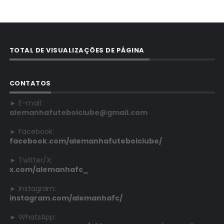
TOTAL DE VISUALIZAÇÕES DE PÁGINA
CONTATOS
► E-mail:
alemanhafutebolclube@gmail.com
► Facebook:
facebook.com/alemanhafutebolclube/
► Twitter/X:
x.com/alemanhafc_
► Instagram:
instagram.com/alemanhafc/
► WhatsApp: