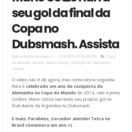
seu gol da final da
Copa no
Dubsmash. Assista
Mário André Monteiro
|
7/13/2015 01:56:00 PM
Copa
do Mundo
,
Humor
,
Mario Götze
,
Seleção da Alemanha
,
Vídeos
O vídeo não é de agora, mas como nesta segunda-
feira é
celebrado um ano da conquista da
Alemanha na Copa do Mundo
de 2014, vale a pena
conferir Mario Götze narrando seu próprio gol na
final diante da Argentina no Dubsmash.
E mais:
Parabéns, torcedor alemão! Tetra no
Brasil comemora um ano =)