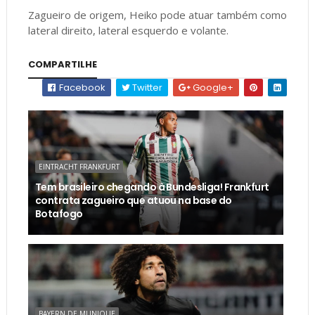
Zagueiro de origem, Heiko pode atuar também como
lateral direito, lateral esquerdo e volante.
COMPARTILHE
Facebook
Twitter
Google+
EINTRACHT FRANKFURT
Tem brasileiro chegando à Bundesliga! Frankfurt
contrata zagueiro que atuou na base do
Botafogo
BAYERN DE MUNIQUE