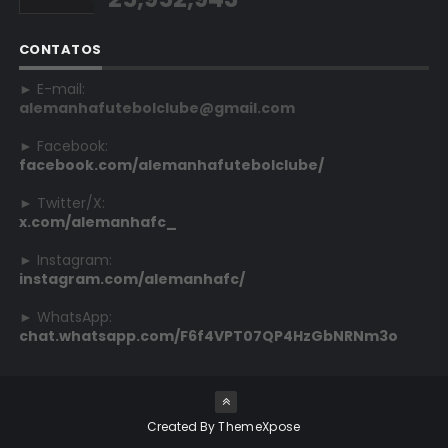
CONTATOS
► E-mail:
alemanhafutebolclube@gmail.com
► Facebook:
facebook.com/alemanhafutebolclube/
► Twitter/X:
x.com/alemanhafc_
► Instagram:
instagram.com/alemanhafc/
► WhatsApp:
chat.whatsapp.com/F6f4VPT07QP4HzGbNRNm3o
Created By
ThemeXpose