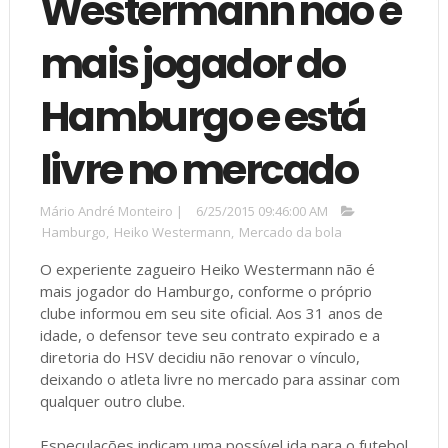
Westermann não é
mais jogador do
Hamburgo e está
livre no mercado
Mário André Monteiro
|
6/25/2015 09:46:00 AM
Hamburgo
,
Heiko Westermann
,
Mercado da bola
O experiente zagueiro Heiko Westermann não é
mais jogador do Hamburgo, conforme o próprio
clube informou em seu site oficial. Aos 31 anos de
idade, o defensor teve seu contrato expirado e a
diretoria do HSV decidiu não renovar o vínculo,
deixando o atleta livre no mercado para assinar com
qualquer outro clube.
Especulações indicam uma possível ida para o futebol