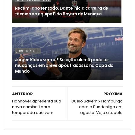
Recém-aposentado, Dante inicia carreira de
técnico na equipe B do Bayern de Munique
JÜRGEN KLOPP
Jürgen Klopp vem aí? Seleção alemã pode ter
mudanças em breve após fracasso na Copa do
Mundo
ANTERIOR
PRÓXIMA
Hannover apresenta sua
Duelo Bayern x Hamburgo
nova camisa 1 para
abre a Bundesliga em
temporada que vem
agosto. Veja a tabela