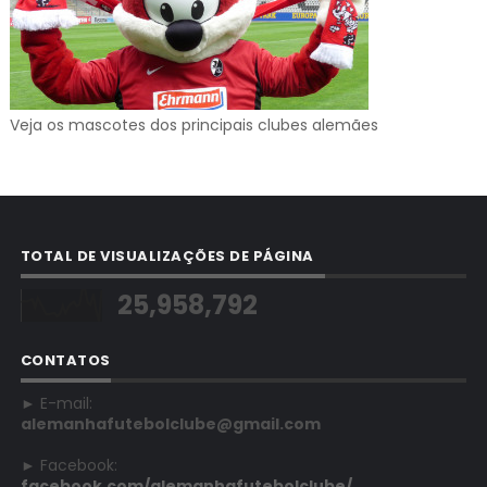
Veja os mascotes dos principais clubes alemães
TOTAL DE VISUALIZAÇÕES DE PÁGINA
25,958,792
CONTATOS
► E-mail:
alemanhafutebolclube@gmail.com
► Facebook:
facebook.com/alemanhafutebolclube/