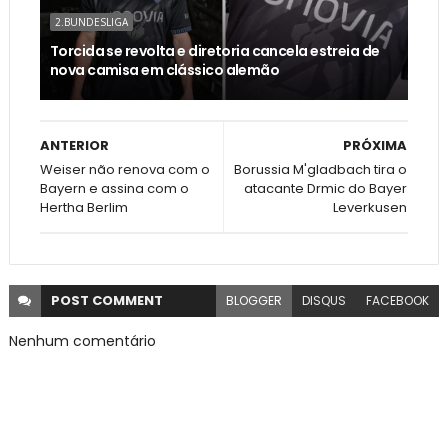
2.BUNDESLIGA
Torcida se revolta e diretoria cancela estreia de
nova camisa em clássico alemão
ANTERIOR
PRÓXIMA
Weiser não renova com o
Borussia M'gladbach tira o
Bayern e assina com o
atacante Drmic do Bayer
Hertha Berlim
Leverkusen
POST
COMMENT
BLOGGER
DISQUS
FACEBOOK
Nenhum comentário