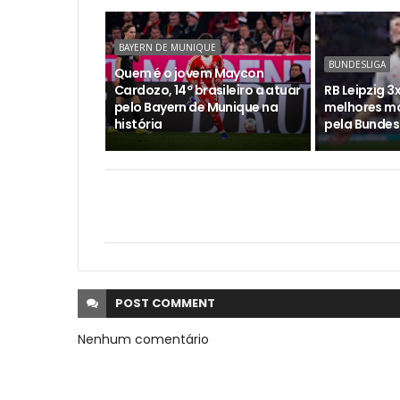
BAYERN DE MUNIQUE
BUNDESLIGA
Quem é o jovem Maycon
Cardozo, 14º brasileiro a atuar
RB Leipzig 3x
pelo Bayern de Munique na
melhores m
história
pela Bundes
POST
COMMENT
Nenhum comentário