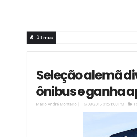
Últimas
Seleção alemã di
ônibus e ganha ap
Mário André Monteiro
|
6/08/2015 01:51:00 PM
F