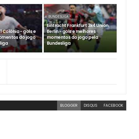
BUNDESLIGA
Eintracht Frankfurt 3x4 Union
1 Colônia - gols e
Berlin - gols e melhores
omentos do jogo
momentos do jogo pela
liga
Bundesliga
BLOGGER
DISQUS
FACEBOOK