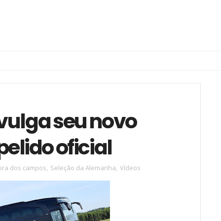
vulga seu novo
elido oficial
ora dos campos
,
Seleção da Alemanha
,
Vídeos