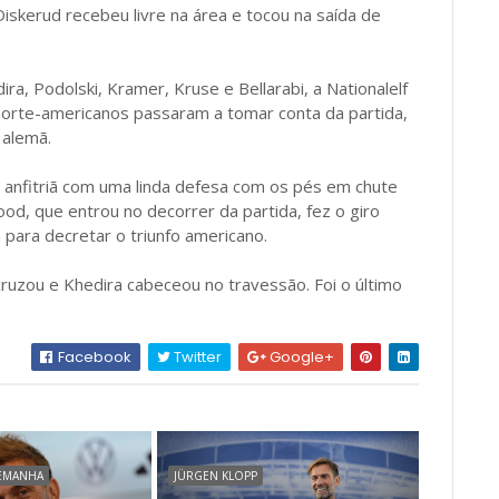
iskerud recebeu livre na área e tocou na saída de
a, Podolski, Kramer, Kruse e Bellarabi, a Nationalelf
orte-americanos passaram a tomar conta da partida,
 alemã.
e anfitriã com uma linda defesa com os pés em chute
od, que entrou no decorrer da partida, fez o giro
 para decretar o triunfo americano.
cruzou e Khedira cabeceou no travessão. Foi o último
Facebook
Twitter
Google+
LEMANHA
JÜRGEN KLOPP