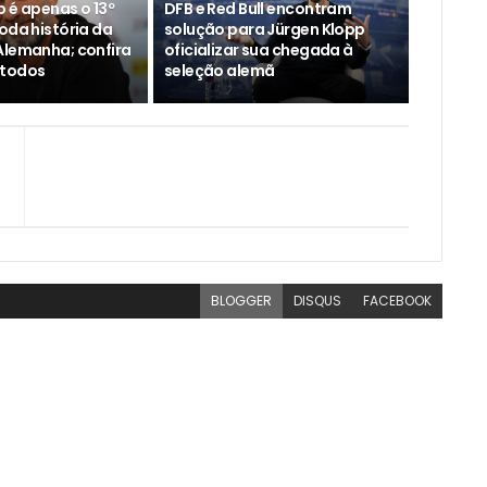
 é apenas o 13º
DFB e Red Bull encontram
oda história da
solução para Jürgen Klopp
Alemanha; confira
oficializar sua chegada à
 todos
seleção alemã
BLOGGER
DISQUS
FACEBOOK