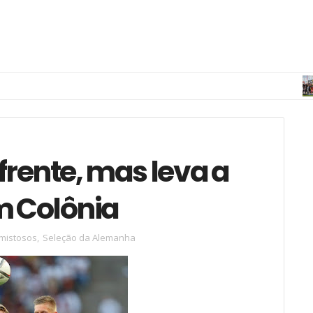
2.B
rente, mas leva a
m Colônia
mistosos
,
Seleção da Alemanha