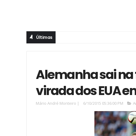
Últimas
Alemanha sai na f
virada dos EUA e
Mário André Monteiro
|
6/10/2015 05:36:00 PM
A