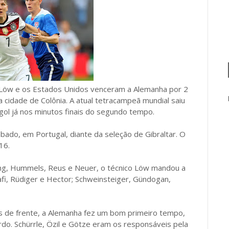
m Löw e os Estados Unidos venceram a Alemanha por 2
a cidade de Colônia. A atual tetracampeã mundial saiu
gol já nos minutos finais do segundo tempo.
ado, em Portugal, diante da seleção de Gibraltar. O
16.
eng, Hummels, Reus e Neuer, o técnico Löw mandou a
afi, Rüdiger e Hector; Schweinsteiger, Gündogan,
 de frente, a Alemanha fez um bom primeiro tempo,
do. Schürrle, Özil e Götze eram os responsáveis pela