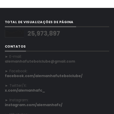
TOTAL DE VISUALIZAÇÕES DE PÁGINA
25,973,897
CONTATOS
► E-mail:
alemanhafutebolclube@gmail.com
► Facebook:
facebook.com/alemanhafutebolclube/
► Twitter/X:
x.com/alemanhafc_
► Instagram:
instagram.com/alemanhafc/