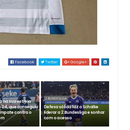
Facebook
Twitter
Google+
2.BUNDESLIGA
 na sua estreia
e 04, que conseguiu
Defesa sólida faz o Schalke
empate contra o
liderar a 2.Bundesliga e sonhar
ern
com o acesso