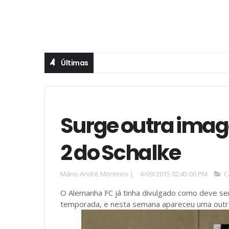
Últimas
Surge outra ima
2 do Schalke
Mário André Monteiro
|
4/09/2015 02:45:00 PM
C
O Alemanha FC já tinha divulgado como deve se
temporada, e nesta semana apareceu uma outr