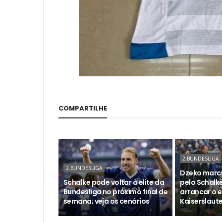
COMPARTILHE
2.BUNDESLIGA
2.BUNDESLIGA
Dzeko marca
Schalke pode voltar à elite da
pelo Schalk
Bundesliga no próximo final de
arrancar o 
semana; veja os cenários
Kaiserslaut