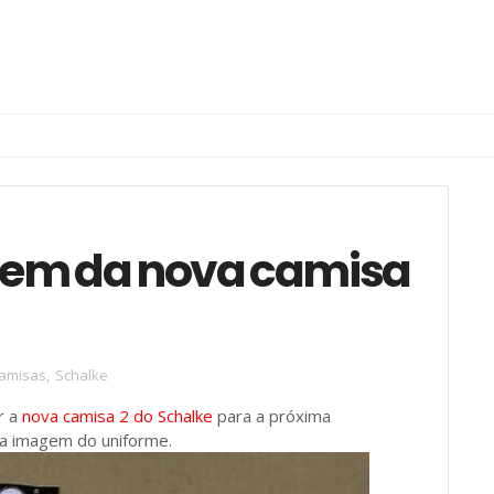
gem da nova camisa
amisas
,
Schalke
r a
nova camisa 2 do Schalke
para a próxima
a imagem do uniforme.