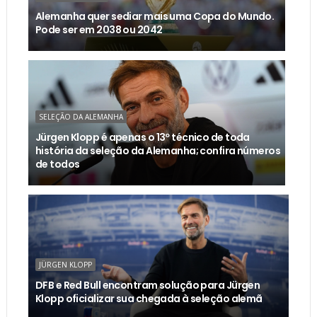
Alemanha quer sediar mais uma Copa do Mundo.
Pode ser em 2038 ou 2042
SELEÇÃO DA ALEMANHA
Jürgen Klopp é apenas o 13º técnico de toda
história da seleção da Alemanha; confira números
de todos
JÜRGEN KLOPP
DFB e Red Bull encontram solução para Jürgen
Klopp oficializar sua chegada à seleção alemã