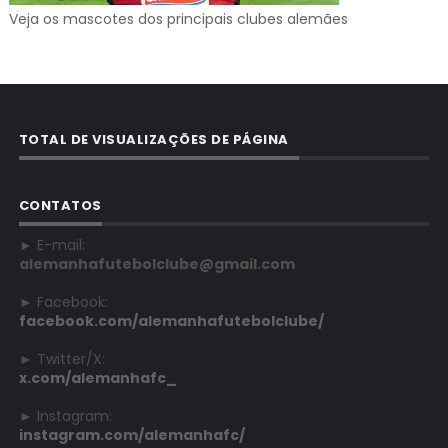
Veja os mascotes dos principais clubes alemães
TOTAL DE VISUALIZAÇÕES DE PÁGINA
CONTATOS
► E-mail:
alemanhafutebolclube@gmail.com
► Facebook:
facebook.com/alemanhafutebolclube/
► Twitter/X:
x.com/alemanhafc_
► Instagram:
instagram.com/alemanhafc/