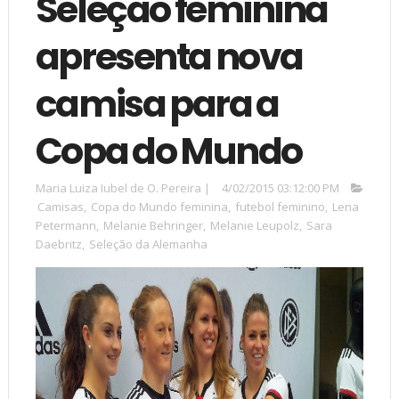
Seleção feminina
apresenta nova
camisa para a
Copa do Mundo
Maria Luiza Iubel de O. Pereira
|
4/02/2015 03:12:00 PM
Camisas
,
Copa do Mundo feminina
,
futebol feminino
,
Lena
Petermann
,
Melanie Behringer
,
Melanie Leupolz
,
Sara
Daebritz
,
Seleção da Alemanha