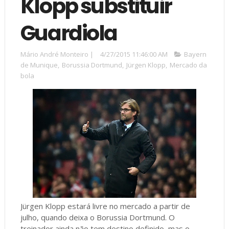
Klopp substituir
Guardiola
Mário André Monteiro
|
4/27/2015 11:46:00 AM
Bayern
de Munique
,
Borussia Dortmund
,
Jürgen Klopp
,
Mercado da
bola
Jürgen Klopp estará livre no mercado a partir de
julho, quando deixa o Borussia Dortmund. O
treinador ainda não tem destino definido, mas o