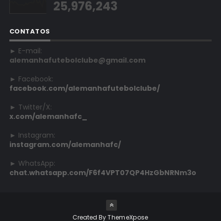
25,976,243
CONTATOS
► E-mail:
alemanhafutebolclube@gmail.com
► Facebook:
facebook.com/alemanhafutebolclube/
► Twitter/X:
x.com/alemanhafc_
► Instagram:
instagram.com/alemanhafc/
► WhatsApp:
chat.whatsapp.com/F6f4VPT07QP4HzGbNRNm3o
Created By
ThemeXpose