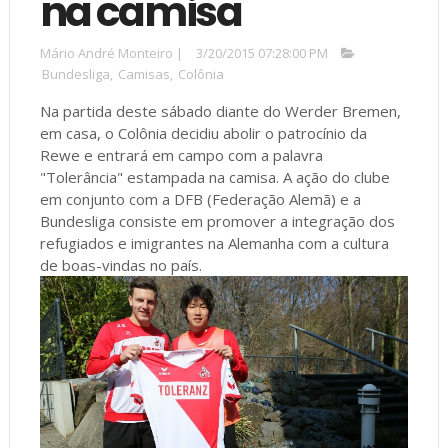
na camisa
Mário André Monteiro
|
3/20/2015 07:28:00 PM
Bundesliga
,
Camisas
,
Colônia
Na partida deste sábado diante do Werder Bremen,
em casa, o Colônia decidiu abolir o patrocínio da
Rewe e entrará em campo com a palavra
"Tolerância" estampada na camisa. A ação do clube
em conjunto com a DFB (Federação Alemã) e a
Bundesliga consiste em promover a integração dos
refugiados e imigrantes na Alemanha com a cultura
de boas-vindas no país.