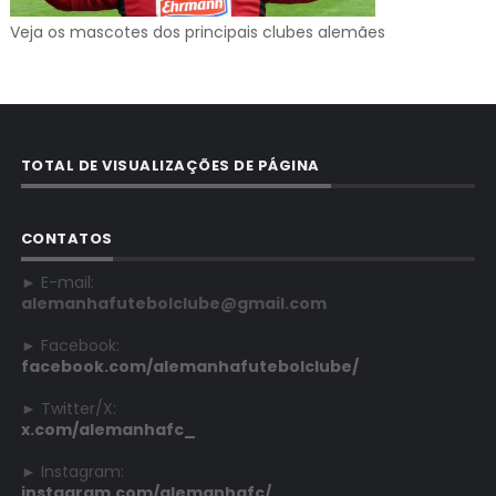
Veja os mascotes dos principais clubes alemães
TOTAL DE VISUALIZAÇÕES DE PÁGINA
CONTATOS
► E-mail:
alemanhafutebolclube@gmail.com
► Facebook:
facebook.com/alemanhafutebolclube/
► Twitter/X:
x.com/alemanhafc_
► Instagram:
instagram.com/alemanhafc/