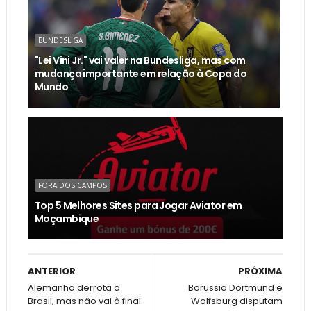
BUNDESLIGA
"Lei Vini Jr." vai valer na Bundesliga, mas com
mudança importante em relação à Copa do
Mundo
FORA DOS CAMPOS
Top 5 Melhores Sites para Jogar Aviator em
Moçambique
ANTERIOR
PRÓXIMA
Alemanha derrota o
Borussia Dortmund e
Brasil, mas não vai à final
Wolfsburg disputam