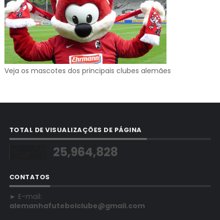
Veja os mascotes dos principais clubes alemães
TOTAL DE VISUALIZAÇÕES DE PÁGINA
25,964,828
CONTATOS
► E-mail:
alemanhafutebolclube@gmail.com