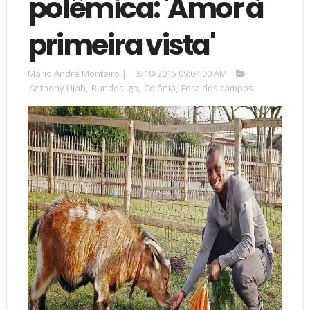
polêmica: 'Amor à
primeira vista'
Mário André Monteiro
|
3/10/2015 09:04:00 AM
Anthony Ujah
,
Bundesliga
,
Colônia
,
Fora dos campos