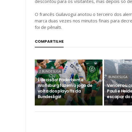
descontou para os visitantes, mas depois só d
O francês Guilavogui anotou o terceiro dos al
marca duas vezes nos minutos finais para decre
foi de pênalti.
COMPARTILHE
2.BUNDESLIGA
BUNDESLIGA
É decisão! Paderborn e
Wolfsburg fazem o jogo de
Vencer ou ca
volta dos playoffs da
Pauli e Hei
Bundesliga!
escapar do