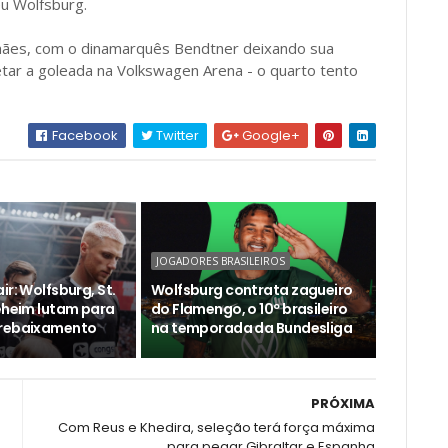
eu Wolfsburg.
emães, com o dinamarquês Bendtner deixando sua
tar a goleada na Volkswagen Arena - o quarto tento
Facebook
Twitter
Google+
JOGADORES BRASILEIROS
ir: Wolfsburg, St.
Wolfsburg contrata zagueiro
deheim lutam para
do Flamengo, o 10º brasileiro
 rebaixamento
na temporada da Bundesliga
PRÓXIMA
Com Reus e Khedira, seleção terá força máxima
para pegar Gibraltar e Espanha