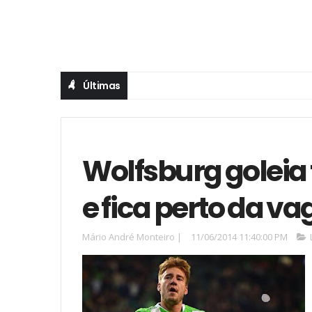
Últimas
Wolfsburg goleia
e fica perto da v
Mário André Monteiro
|
11/06/2014 11:40:00 PM