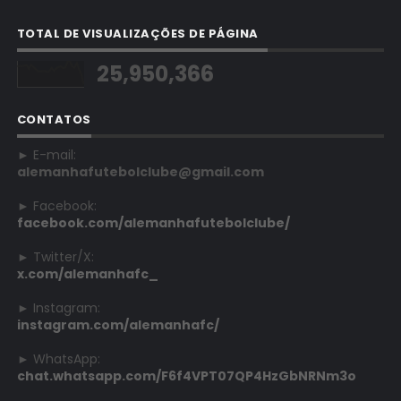
TOTAL DE VISUALIZAÇÕES DE PÁGINA
25,950,366
CONTATOS
► E-mail:
alemanhafutebolclube@gmail.com
► Facebook:
facebook.com/alemanhafutebolclube/
► Twitter/X:
x.com/alemanhafc_
► Instagram:
instagram.com/alemanhafc/
► WhatsApp:
chat.whatsapp.com/F6f4VPT07QP4HzGbNRNm3o