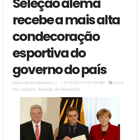
Seleção alemã
recebe a mais alta
condecoração
esportiva do
governo do país
Mário André Monteiro
|
11/10/2014 11:57:00 AM
Fora
dos campos
,
Seleção da Alemanha