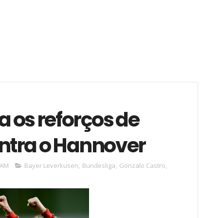
 os reforços de
ontra o Hannover
 AM
Bayer Leverkusen
,
Bundesliga
,
Gonzalo Castro
,