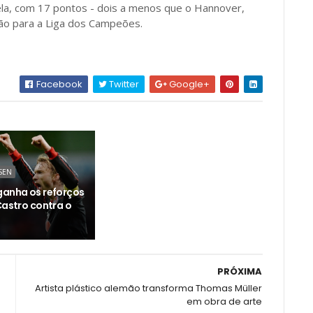
la, com 17 pontos - dois a menos que o Hannover,
ção para a Liga dos Campeões.
Facebook
Twitter
Google+
SEN
ganha os reforços
Castro contra o
PRÓXIMA
Artista plástico alemão transforma Thomas Müller
em obra de arte