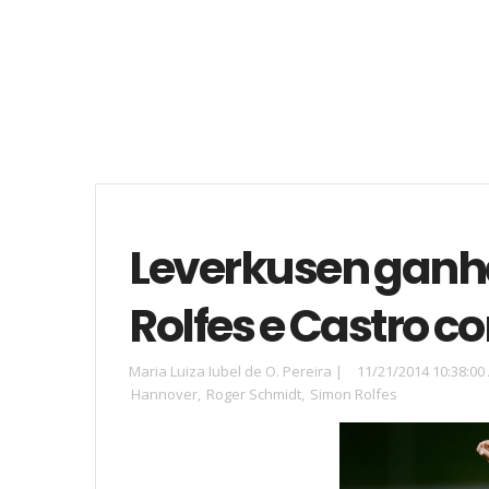
Leverkusen ganha
Rolfes e Castro c
Maria Luiza Iubel de O. Pereira
|
11/21/2014 10:38:00
Hannover
,
Roger Schmidt
,
Simon Rolfes