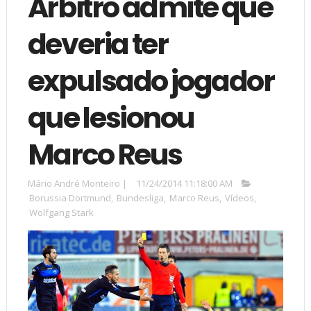
Árbitro admite que
deveria ter
expulsado jogador
que lesionou
Marco Reus
Mário André Monteiro
|
11/24/2014 11:18:00 AM
Borussia Dortmund
,
Bundesliga
,
Marco Reus
,
Vídeos
,
Wolfgang Stark