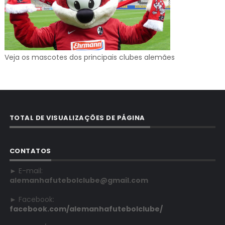
Veja os mascotes dos principais clubes alemães
TOTAL DE VISUALIZAÇÕES DE PÁGINA
CONTATOS
► E-mail:
alemanhafutebolclube@gmail.com
► Facebook:
facebook.com/alemanhafutebolclube/