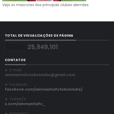
Veja os mascotes dos principais clubes alemães
TOTAL DE VISUALIZAÇÕES DE PÁGINA
25,949,101
CONTATOS
► E-mail:
alemanhafutebolclube@gmail.com
► Facebook:
facebook.com/alemanhafutebolclube/
► Twitter/X:
x.com/alemanhafc_
► Instagram: