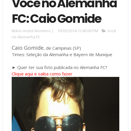
Você no Alemanha
FC: Caio Gomide
Mário André Monteiro
|
10/03/2014 12:40:00 PM
Você
no Alemanha FC
Caio Gomide
, de Campinas (SP)
Times: Seleção da Alemanha e Bayern de Munique
► Quer ter sua foto publicada no Alemanha FC?
Clique aqui e saiba como fazer