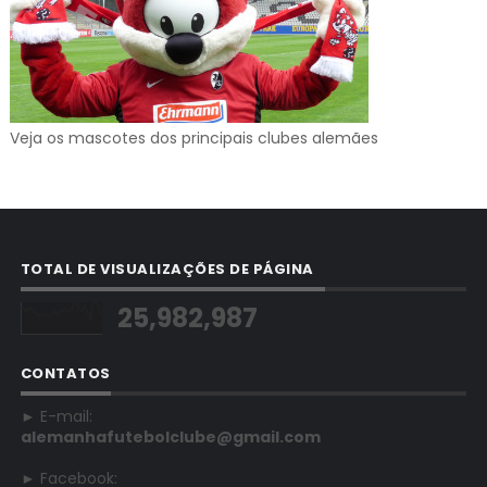
Veja os mascotes dos principais clubes alemães
TOTAL DE VISUALIZAÇÕES DE PÁGINA
25,982,987
CONTATOS
► E-mail:
alemanhafutebolclube@gmail.com
► Facebook: