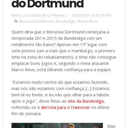
do Dortmund
Maria Luiza Iubel de O. Pereira
|
10/27/2014 12:35:00 PM
Borussia Dortmund
,
Bundesliga
,
Marco Reus
Quem diria que o Borussia Dortmund começaria a
temporada 2014-2015 da Bundesliga com um
rendimento tão baixo? Apenas em 15º lugar com
sete pontos (um a mais que o Hamburgo, o primeiro
time na zona do rebaixamento), o time não consegue
emplacar bons jogos e, segundo o meia-atacante
Marco Reus, está faltando confiança para a equipe.
"Estamos muito certos do que estamos fazendo,
mas nós não estamos com confiança. [...] Estamos
bem lá no fundo, e eu não quis olhar para a tabela
após o jogo", disse Reus ao
site da Bundesliga
,
referindo-se à
derrota para o Hannover
no último
fim de semana.
Mas