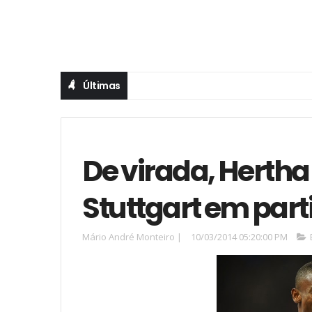
Últimas
De virada, Hertha
Stuttgart em part
Mário André Monteiro
|
10/03/2014 05:20:00 PM