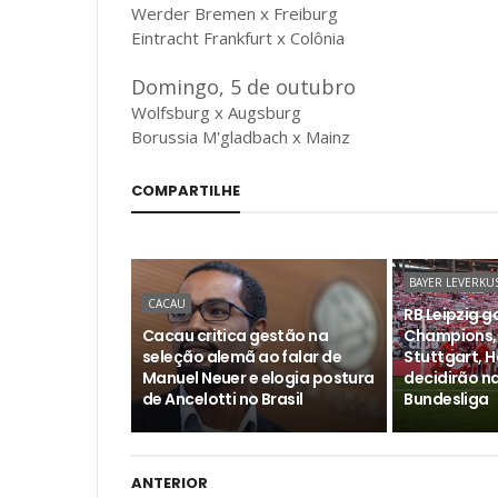
Werder Bremen x Freiburg
Eintracht Frankfurt x Colônia
Domingo, 5 de outubro
Wolfsburg x Augsburg
Borussia M'gladbach x Mainz
COMPARTILHE
BAYER LEVERKU
CACAU
RB Leipzig 
Cacau critica gestão na
Champions,
seleção alemã ao falar de
Stuttgart, 
Manuel Neuer e elogia postura
decidirão n
de Ancelotti no Brasil
Bundesliga
ANTERIOR