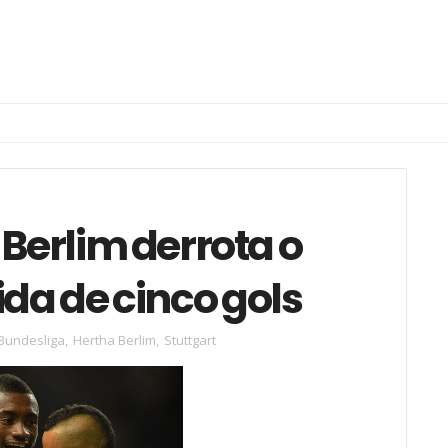
 Berlim derrota o
ida de cinco gols
Bundesliga
,
Hertha Berlim
,
Stuttgart