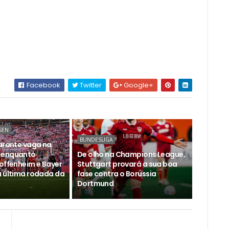
Facebook
Twitter
Google+
SEN
BUNDESLIGA
garante vaga na
 enquanto
De olho na Champions League,
Hoffenheim e Bayer
Stuttgart provará a sua boa
a última rodada da
fase contra o Borussia
Dortmund