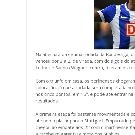
Na abertura da sétima rodada da Bundesliga, o 
venceu por 3 a 2, de virada, com dois gols do 
Leitner e Sandro Wagner, contra, fizeram os ten
Com o triunfo em casa, os berlinenses chegara
colocação, já que a rodada será completada no f
nos cinco pontos, em 15º, e pode até entrar 
resultados.
A primeira etapa foi bastante movimentada e c
abrindo o placar para o Stuttgart. Empurrado pe
chegou ao empate aos 22 com o marfinense Kalo
Kirschbaum garantiu a meta dos Suábios.